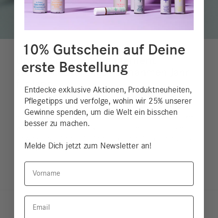
10% Gutschein auf Deine
Unser Spendenengagement
erste Bestellung
Weltverbesserungsmaßnahmen Jahr
für Jahr
Entdecke exklusive Aktionen, Produktneuheiten,
Jedes Jahr engagieren wir uns für eine gerechtere Welt.
Pflegetipps und verfolge, wohin wir 25% unserer
Deshalb fließen 25% unserer Erlöse direkt in Projekte, die
Gewinne spenden, um die Welt ein bisschen
echte Veränderung bewirken. Gemeinsam mit Euch stärken
besser zu machen.
wir Menschen, schützen Natur und fördern nachhaltige
Entwicklung – Schritt für Schritt, Flasche für Flasche, Tiegel
Melde Dich jetzt zum Newsletter an!
für Tiegel.
Vorname
Email