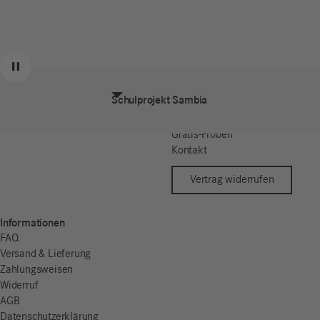
Über uns
Produkte
Zurück
Weiter
Pause
Hotelkosmetik
Produktlinien
Schulprojekt Sambia
i+m Team
Inhaltsstoffe
i+m Jobs
Store-Finder
Gratis-Proben
Kontakt
Vertrag widerrufen
Informationen
FAQ
Versand & Lieferung
Zahlungsweisen
Widerruf
AGB
Datenschutzerklärung