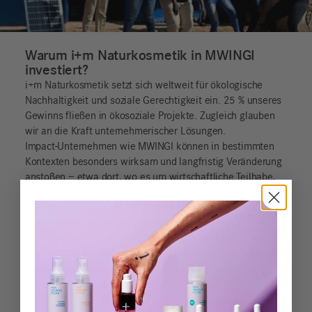
Warum i+m Naturkosmetik in MWINGI
investiert?
i+m Naturkosmetik setzt sich weltweit für ökologische
Nachhaltigkeit und soziale Gerechtigkeit ein. 25 % unseres
Gewinns fließen in ökosoziale Projekte. Zugleich glauben
wir an die Kraft unternehmerischer Lösungen.
Impact-Unternehmen wie MWINGI können in bestimmten
Kontexten besonders wirksam und langfristig Veränderung
anstoßen – etwa dort, wo es um wirtschaftliche Teilhabe,
faire Wertschöpfung und stabile lokale Strukturen geht.
Anders als klassische Hilfsprojekte sind sie darauf
ausgelegt, sich langfristig selbst zu tragen.
Deshalb zählt i+m zu den frühen Investor*innen von
MWINGI und hat bislang 150.000 Euro investiert. Darüber
hinaus begleiten wir das Team mit unternehmerischer
Expertise aus Kooperationen in Ostafrika.