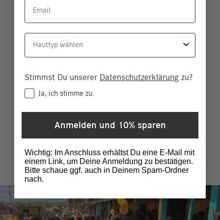
Email
Logistik stärkt das Sozialunternehmen lokale
Händler*innen und bringt Waren dorthin, wo sie gebraucht
werden.
Hauttyp
Die Vision: ein flächendeckendes Netzwerk unabhängiger,
lokal betriebener Verkaufsstellen – für einen verlässlichen
Zugang zu Qualitätsprodukten und mehr wirtschaftliche
Stabilität vor Ort.
Stimmst Du unserer
Datenschutzerklärung
zu?
Ein besonderer Fokus liegt auf der Förderung von
Consent
Ja, ich stimme zu.
Unternehmerinnen. Viele Frauen in Kenia tragen die
Hauptverantwortung für ihre Familien, haben jedoch nur
eingeschränkten Zugang zu Kapital. MWINGI unterstützt sie
Anmelden und 10% sparen
beim Aufbau eigener Geschäfte. Rund 95 % der
Franchisepartner*innen sind Frauen.
Wichtig: Im Anschluss erhältst Du eine E-Mail mit
einem Link, um Deine Anmeldung zu bestätigen.
Bitte schaue ggf. auch in Deinem Spam-Ordner
nach.