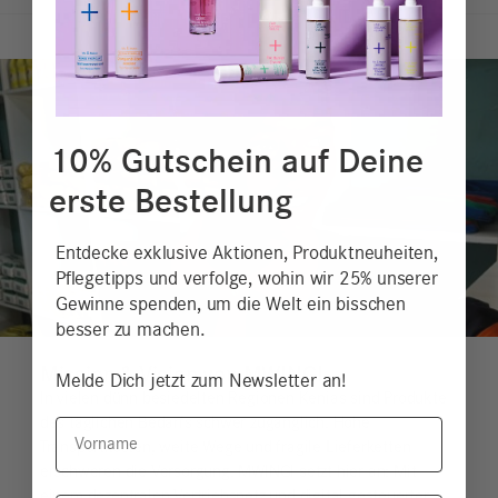
10% Gutschein auf Deine
erste Bestellung
Entdecke exklusive Aktionen, Produktneuheiten,
Pflegetipps und verfolge, wohin wir 25% unserer
Gewinne spenden, um die Welt ein bisschen
besser zu machen.
Mission & Vision von MWINGI
Melde Dich jetzt zum Newsletter an!
In vielen dünn besiedelten Regionen Kenias sind Produkte
des täglichen Bedarfs schwer zugänglich. Hohe
Vorname
Transportkosten, weite Wege und fragile Lieferketten
erschweren die Versorgung. MWINGI setzt hier an: Mit
einem dezentralen Vertriebsnetz und digital gesteuerter