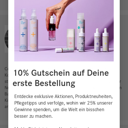
Cosima Scheibner
Marketing | Produkt- und
Sortimentsmanagement
Cosima erforscht als echte Naturkosmetikauskennerin neueste
10% Gutschein auf Deine
Kosmetik-Trends für i+m mit sicherem Gespür. Sorgsam und
erste Bestellung
strukturiert analysiert sie mit Vorliebe passende Inhaltsstoffe für
Neukreationen. Privat wird Cosima selbst zur vorweihnachtlichen
Badepralinenproduzentin. Ansonsten schlägt ihr Herz seit
Entdecke exklusive Aktionen, Produktneuheiten,
Kindertagen fürs Chorsingen. Und für pflanzenbasierte Kost –
Pflegetipps und verfolge, wohin wir 25% unserer
animals are friends not food!
Gewinne spenden, um die Welt ein bisschen
besser zu machen.