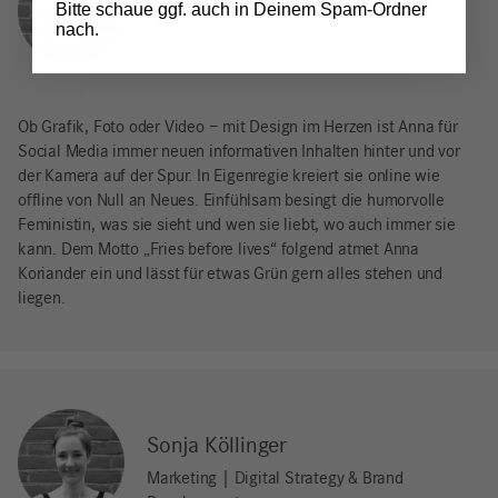
Bitte schaue ggf. auch in Deinem Spam-Ordner
Marketing | Brand Visuals & Social Media
nach.
Content
Ob Grafik, Foto oder Video – mit Design im Herzen ist Anna für
Social Media immer neuen informativen Inhalten hinter und vor
der Kamera auf der Spur. In Eigenregie kreiert sie online wie
offline von Null an Neues. Einfühlsam besingt die humorvolle
Feministin, was sie sieht und wen sie liebt, wo auch immer sie
kann. Dem Motto „Fries before lives“ folgend atmet Anna
Koriander ein und lässt für etwas Grün gern alles stehen und
liegen.
Sonja Köllinger
Marketing | Digital Strategy & Brand