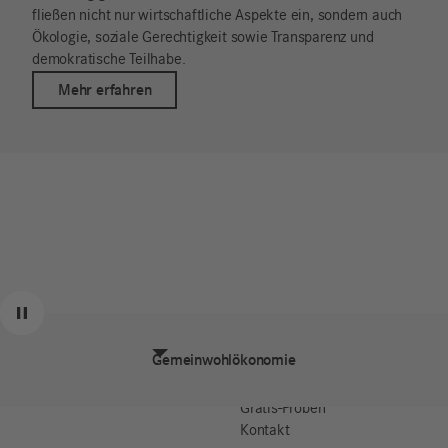
fließen nicht nur wirtschaftliche Aspekte ein, sondern auch
Ökologie, soziale Gerechtigkeit sowie Transparenz und
demokratische Teilhabe.
Mehr erfahren
Über uns
Produkte
Zurück
Weiter
Pause
Hotelkosmetik
Produktlinien
Gemeinwohlökonomie
i+m Team
Inhaltsstoffe
i+m Jobs
Store-Finder
Gratis-Proben
Kontakt