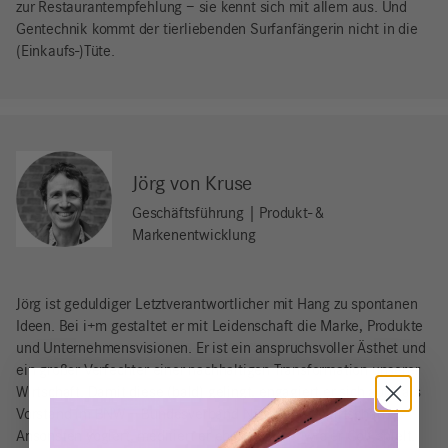
zur Restaurantempfehlung – sie kennt sich mit allem aus. Und
Gentechnik kommt der tierliebenden Surfanfängerin nicht in die
(Einkaufs-)Tüte.
Jörg von Kruse
Geschäftsführung | Produkt- &
Markenentwicklung
Jörg ist geduldiger Letztverantwortlicher mit Hang zu spontanen
Ideen. Bei i+m gestaltet er mit Leidenschaft die Marke, Produkte
und Unternehmensvisionen. Er ist ein anspruchsvoller Ästhet und
ein großer Verfechter einer nachhaltigen Transformation unserer
Wirtschaft. Damit diese (bald) gelingt, engagiert er sich auch als
Vorstand im BNW – Bundesverband Nachhaltige Wirtschaft.
Ansonsten yogiert, meditiert er ebenso gerne wie er Golf spielt.