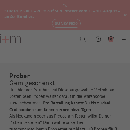
SUMMER SALE – 20 % auf
Sun Protect
vom 1. – 10. August –
×
außer Bundles:
SUNSAFE20
Zum
Hauptinhalt
0
Konto
Warenkor
Me
Proben
Gern geschenkt
Hui, hier geht’s ja bunt zu! Diese ausgewählte Vielzahl an
kostenlosen Proben wartet darauf in die Warenkörbe
Pro Bestellung kannst Du bis zu drei
auszuschwärmen.
Gratisproben zum Kennenlernen hinzufügen.
Als Neukundin oder aus Freude am Testen willst Du nur
Proben bestellen? Dann wähle unser frei
Probierset
mit bis zu 10 Proben für 3
zusammenstellbares