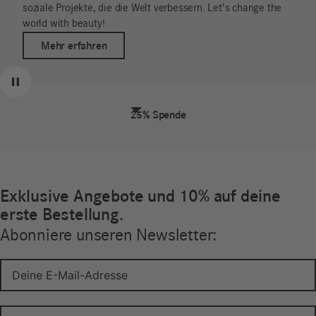
menschenwürdige Arbeitsbedingungen, die regelmäßig
überprüft werden.
Mehr erfahren
Zurück
Weiter
Pause
Fairer Handel
Exklusive Angebote und 10% auf deine
erste Bestellung.
Abonniere unseren Newsletter: