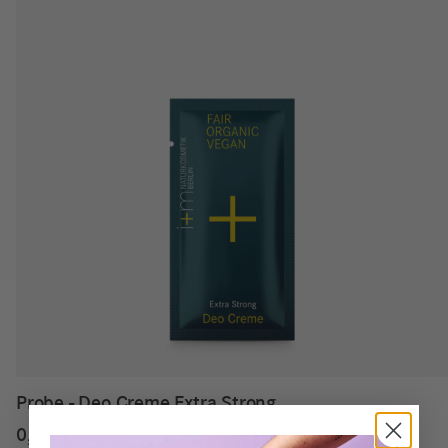
Probe - Deo Creme Extra Strong
0,00
€