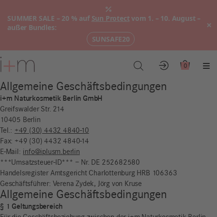
SUMMER SALE – 20 % auf
Sun Protect
vom 1. – 10. August –
×
außer Bundles:
SUNSAFE20
Zum
Hauptinhalt
0
Konto
Warenkor
Me
Allgemeine Geschäftsbedingungen
i+m Naturkosmetik Berlin GmbH
Greifswalder Str. 214
10405 Berlin
Tel.:
+49 (30) 4432 4840-10
Fax: +49 (30) 4432 4840-14
E-Mail:
info@iplusm.berlin
***Umsatzsteuer-ID*** – Nr. DE 252682580
Handelsregister Amtsgericht Charlottenburg HRB 106363
Geschäftsführer: Verena Zydek, Jörg von Kruse
Allgemeine Geschäftsbedingungen
§ 1 Geltungsbereich