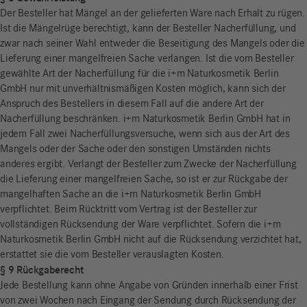
Der Besteller hat Mängel an der gelieferten Ware nach Erhalt zu rügen.
Ist die Mängelrüge berechtigt, kann der Besteller Nacherfüllung, und
zwar nach seiner Wahl entweder die Beseitigung des Mangels oder die
Lieferung einer mangelfreien Sache verlangen. Ist die vom Besteller
gewählte Art der Nacherfüllung für die i+m Naturkosmetik Berlin
GmbH nur mit unverhältnismäßigen Kosten möglich, kann sich der
Anspruch des Bestellers in diesem Fall auf die andere Art der
Nacherfüllung beschränken. i+m Naturkosmetik Berlin GmbH hat in
jedem Fall zwei Nacherfüllungsversuche, wenn sich aus der Art des
Mangels oder der Sache oder den sonstigen Umständen nichts
anderes ergibt. Verlangt der Besteller zum Zwecke der Nacherfüllung
die Lieferung einer mangelfreien Sache, so ist er zur Rückgabe der
mangelhaften Sache an die i+m Naturkosmetik Berlin GmbH
verpflichtet. Beim Rücktritt vom Vertrag ist der Besteller zur
vollständigen Rücksendung der Ware verpflichtet. Sofern die i+m
Naturkosmetik Berlin GmbH nicht auf die Rücksendung verzichtet hat,
erstattet sie die vom Besteller verauslagten Kosten.
§ 9 Rückgaberecht
Jede Bestellung kann ohne Angabe von Gründen innerhalb einer Frist
von zwei Wochen nach Eingang der Sendung durch Rücksendung der