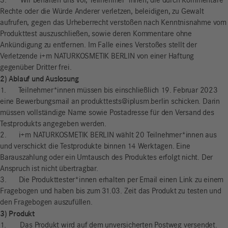
3. Wir behalten uns vor, Teilnehmer*innen, die durch Kommentare
Rechte oder die Würde Anderer verletzen, beleidigen, zu Gewalt
aufrufen, gegen das Urheberrecht verstoßen nach Kenntnisnahme vom
Produkttest auszuschließen, sowie deren Kommentare ohne
Ankündigung zu entfernen. Im Falle eines Verstoßes stellt der
Verletzende i+m NATURKOSMETIK BERLIN von einer Haftung
gegenüber Dritter frei.
2) Ablauf und Auslosung
1. Teilnehmer*innen müssen bis einschließlich 19. Februar 2023
eine Bewerbungsmail an produkttests@iplusm.berlin schicken. Darin
müssen vollständige Name sowie Postadresse für den Versand des
Testprodukts angegeben werden.
2. i+m NATURKOSMETIK BERLIN wählt 20 Teilnehmer*innen aus
und verschickt die Testprodukte binnen 14 Werktagen. Eine
Barauszahlung oder ein Umtausch des Produktes erfolgt nicht. Der
Anspruch ist nicht übertragbar.
3. Die Produkttester*innen erhalten per Email einen Link zu einem
Fragebogen und haben bis zum 31.03. Zeit das Produkt zu testen und
den Fragebogen auszufüllen.
3) Produkt
1. Das Produkt wird auf dem unversicherten Postweg versendet.