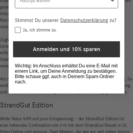
hinaus engagiert sich der Verein in zahlreichen sozialen Projekten, um
gesellschaftliche Verantwortung zu stärken. Er unterstützt lokale
Initiativen für Chancengleichheit und Inklusion und nutzt seine
Stimmst Du unserer
Datenschutzerklärung
zu?
Reichweite, um Menschen und Gruppen Gehör zu verschaffen, die
sonst weniger sichtbar wären.
Consent
Ja, ich stimme zu.
Zugleich arbeitet der Verein daran, negative Auswirkungen auf die
Umwelt zu reduzieren, den Anteil erneuerbarer Energien zu
Anmelden und 10% sparen
erhöhen und Ressourcen bewusster zu nutzen – etwa im
Stadionbetrieb, bei Mobilität rund um Spieltage und im
Wichtig: Im Anschluss erhältst Du eine E-Mail mit
verantwortungsvolleren Umgang mit Materialien und Abfall.
einem Link, um Deine Anmeldung zu bestätigen.
Bitte schaue ggf. auch in Deinem Spam-Ordner
Als nachhaltige, politische Kosmetikmarke teilen wir diese Haltung. So
nach.
wird die i+m × St. Pauli Edition zum kleinen Anstoß für Verantwortung
und Zusammenhalt – fair, vegan und klar positioniert: gegen Rechts.
StrandGut Edition
Wilde Natur trifft auf pure Entspannung – die StrandGut Edition ist
eine liebevolle Co-Kreation von i+m mit dem StrandGut Resort in St.
Peter-Ording und samova. Zwei Marken, die wie wir seit vielen Jahren