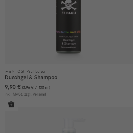
i+m × FC St. Pauli Edition
Duschgel & Shampoo
9,90
€
3,96
€
/
100
ml
inkl. MwSt.
zzgl.
Versand