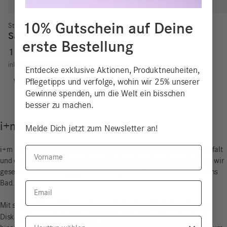
10% Gutschein auf Deine
StrandGut Edition
Saint Peter’s Duschgel
erste Bestellung
11,90
€
4,76
€
/
100
ml
inkl. MwSt.
zzgl.
Versand
Entdecke exklusive Aktionen, Produktneuheiten,
Pflegetipps und verfolge, wohin wir 25% unserer
Gewinne spenden, um die Welt ein bisschen
besser zu machen.
i+m × St. Pauli Edition
Melde Dich jetzt zum Newsletter an!
Vorname
i+m und der FC St. Pauli spielen im selben Team: für Fairness, Vielfalt
und ein demokratisches, offenes Miteinander. Gemeinsam bringen wir
gesellschaftliches Engagement ins Spiel und bewussten Konsum ins
Bad.
Email
Mit seinem klaren Bekenntnis zu sozialer Gerechtigkeit und gegen
FC St. Pauli
Diskriminierung bezieht der
Position. Über den Sport
Hauttyp