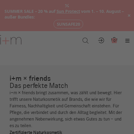
SUMMER SALE – 20 % auf
Sun Protect
vom 1. – 10. August –
×
außer Bundles:
SUNSAFE20
Zum
Hauptinhalt
0
Konto
Warenkor
Me
i+m × friends
Das perfekte Match
i+m × friends bringt zusammen, was zählt und bewegt. Hier
trifft unsere Naturkosmetik auf Brands, die wie wir für
Fairness,
Nachhaltigkeit
und
Gemeinschaft ein
stehen.
Für
Pflege, die verbindet und durch den Alltag begleitet. Mit der
angenehmen Nebenwirkung, sich etwas Gutes zu tun – und
es zu teilen.
Zertifizierte Naturkosmetik