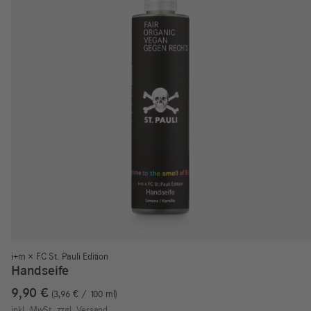
i+m × FC St. Pauli Edition
Handseife
9,90
€
3,96
€
/
100
ml
inkl. MwSt.
zzgl.
Versand