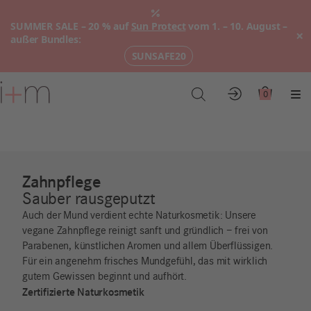
SUMMER SALE – 20 % auf
Sun Protect
vom 1. – 10. August –
×
außer Bundles:
SUNSAFE20
Zum
Hauptinhalt
0
Konto
Warenkor
Me
Zahnpflege
Sauber rausgeputzt
Auch der Mund verdient echte Naturkosmetik: Unsere
vegane Zahnpflege reinigt sanft und gründlich – frei von
Parabenen, künstlichen Aromen und allem Überflüssigen.
Für ein angenehm frisches Mundgefühl, das mit wirklich
gutem Gewissen beginnt und aufhört.
Zertifizierte Naturkosmetik