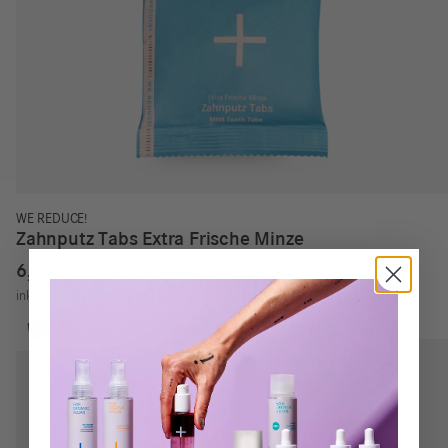
WE REDUCE!
Zahnputz Tabs Extra Frische Minze
6,40
€
15,24
€
/
100
g
inkl. MwSt.
zzgl.
Versand