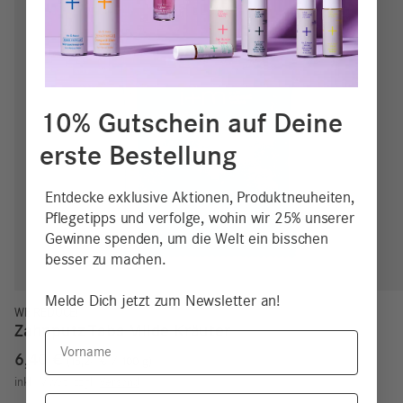
10% Gutschein auf Deine
erste Bestellung
Entdecke exklusive Aktionen, Produktneuheiten,
Pflegetipps und verfolge, wohin wir 25% unserer
Gewinne spenden, um die Welt ein bisschen
besser zu machen.
Melde Dich jetzt zum Newsletter an!
WE REDUCE!
Zahnputz Tabs Milde Kräuter
Vorname
6,40
€
15,24
€
/
100
g
inkl. MwSt.
zzgl.
Versand
Email