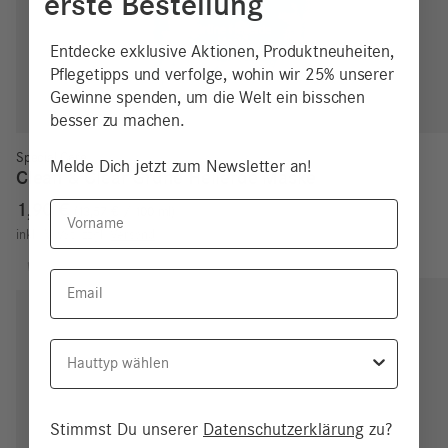
erste Bestellung
Entdecke exklusive Aktionen, Produktneuheiten,
Pflegetipps und verfolge, wohin wir 25% unserer
Gewinne spenden, um die Welt ein bisschen
besser zu machen.
Special Care
Melde Dich jetzt zum Newsletter an!
Clean & Clear Grüne Heilerde Maske
Vorname
1,90
€
13,57
€
/
100
ml
inkl. MwSt.
zzgl.
Versand
Email
Hauttyp
Stimmst Du unserer
Datenschutzerklärung
zu?