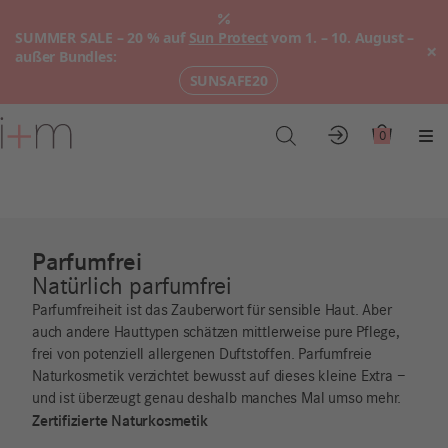
SUMMER SALE – 20 % auf
Sun Protect
vom 1. – 10. August –
×
außer Bundles:
SUNSAFE20
Zum
Hauptinhalt
0
Konto
Warenkor
Me
Parfumfrei
Natürlich parfumfrei
Parfumfreiheit ist das Zauberwort für sensible Haut. Aber
auch andere Hauttypen schätzen mittlerweise pure Pflege,
frei von potenziell allergenen Duftstoffen. Parfumfreie
Naturkosmetik verzichtet bewusst auf dieses kleine Extra –
und ist überzeugt genau deshalb manches Mal umso mehr.
Zertifizierte Naturkosmetik