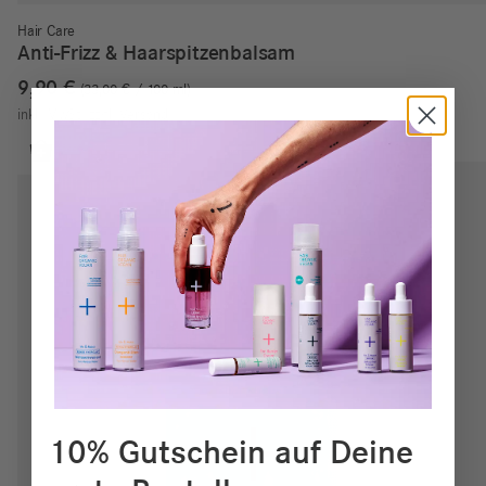
Hair Care
Anti-Frizz & Haarspitzenbalsam
9,90
€
33,00
€
/
100
ml
inkl. MwSt.
zzgl.
Versand
10% Gutschein auf Deine