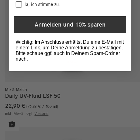
Consent
Ja, ich stimme zu.
Anmelden und 10% sparen
Wichtig: Im Anschluss erhältst Du eine E-Mail mit
einem Link, um Deine Anmeldung zu bestätigen.
Bitte schaue ggf. auch in Deinem Spam-Ordner
nach.
Mix & Match
Daily UV-Fluid LSF 50
22,90
€
76,33
€
/
100
ml
inkl. MwSt.
zzgl.
Versand