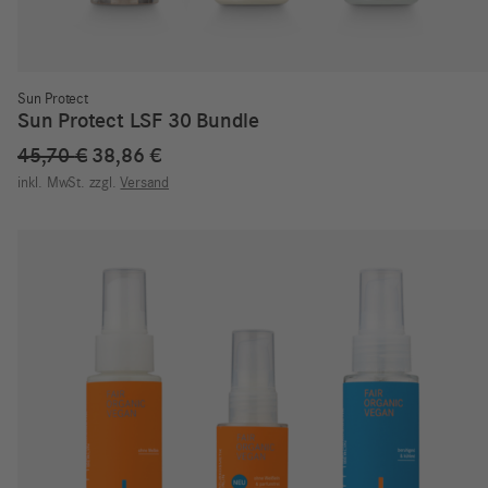
Sun Protect
Sun Protect LSF 30 Bundle
Ursprünglicher
Aktueller
45,70
€
38,86
€
Preis
Preis
inkl. MwSt.
zzgl.
Versand
war:
ist:
45,70 €
38,86 €.