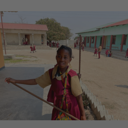
war:
ist:
58,70 €
49,90 €.