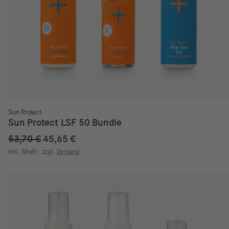
Sun Protect
Sun Protect LSF 50 Bundle
Ursprünglicher
Aktueller
53,70
€
45,65
€
Preis
Preis
inkl. MwSt.
zzgl.
Versand
war:
ist:
53,70 €
45,65 €.