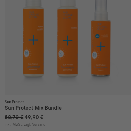
Sun Protect
Sun Protect Mix Bundle
Ursprünglicher
Aktueller
58,70
€
49,90
€
Preis
Preis
inkl. MwSt.
zzgl.
Versand