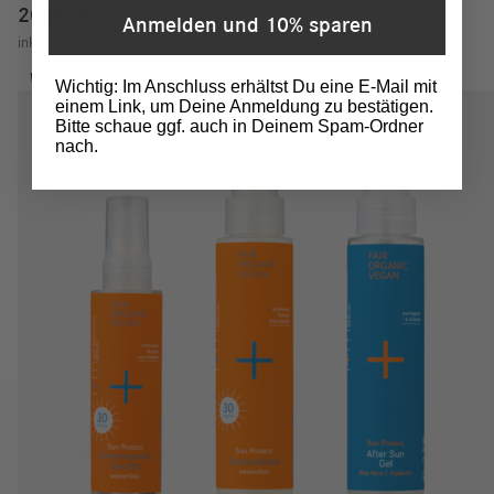
20,90
€
41,80
€
/
100
ml
Anmelden und 10% sparen
inkl. MwSt.
zzgl.
Versand
Wichtig: Im Anschluss erhältst Du eine E-Mail mit
einem Link, um Deine Anmeldung zu bestätigen.
Bitte schaue ggf. auch in Deinem Spam-Ordner
nach.