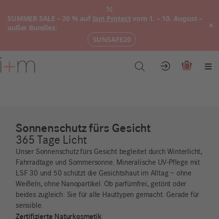
SUMMER SALE – 20 % auf
Sun Protect
vom 1. – 10. August –
×
außer Bundles:
SUNSAFE20
Zum
Hauptinhalt
0
Konto
Warenkor
Me
Sonnenschutz fürs Gesicht
365 Tage Licht
Unser Sonnenschutz fürs Gesicht begleitet durch Winterlicht,
Fahrradtage und Sommersonne. Mineralische UV-Pflege mit
LSF 30 und 50 schützt die Gesichtshaut im Alltag – ohne
Weißeln, ohne Nanopartikel. Ob parfümfrei, getönt oder
beides zugleich: Sie für alle Hauttypen gemacht. Gerade für
sensible.
Zertifizierte Naturkosmetik