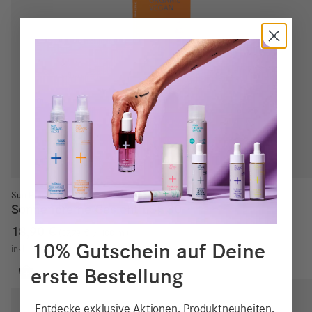
Sun Protect
Sonnencreme Gesicht LSF 30
18,90
€
37,79
€
/
100
ml
10% Gutschein auf Deine
inkl. MwSt.
zzgl.
Versand
erste Bestellung
Entdecke exklusive Aktionen, Produktneuheiten,