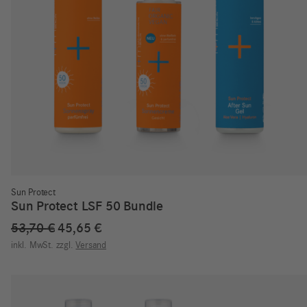
Sun Protect
Sun Protect LSF 50 Bundle
Ursprünglicher
Aktueller
53,70
€
45,65
€
Preis
Preis
inkl. MwSt.
zzgl.
Versand
war:
ist:
53,70 €
45,65 €.