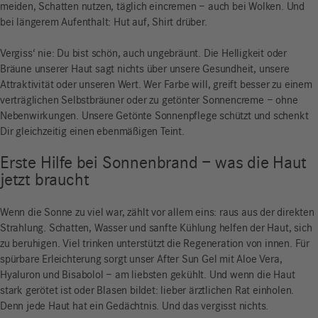
meiden, Schatten nutzen, täglich eincremen – auch bei Wolken. Und
bei längerem Aufenthalt: Hut auf, Shirt drüber.
Vergiss‘ nie: Du bist schön, auch ungebräunt. Die Helligkeit oder
Bräune unserer Haut sagt nichts über unsere Gesundheit, unsere
Attraktivität oder unseren Wert. Wer Farbe will, greift besser zu einem
verträglichen Selbstbräuner oder zu getönter Sonnencreme – ohne
Nebenwirkungen. Unsere Getönte Sonnenpflege schützt und schenkt
Dir gleichzeitig einen ebenmäßigen Teint.
Erste Hilfe bei Sonnenbrand – was die Haut
jetzt braucht
Wenn die Sonne zu viel war, zählt vor allem eins: raus aus der direkten
Strahlung. Schatten, Wasser und sanfte Kühlung helfen der Haut, sich
zu beruhigen. Viel trinken unterstützt die Regeneration von innen. Für
spürbare Erleichterung sorgt unser After Sun Gel mit Aloe Vera,
Hyaluron und Bisabolol – am liebsten gekühlt. Und wenn die Haut
stark gerötet ist oder Blasen bildet: lieber ärztlichen Rat einholen.
Denn jede Haut hat ein Gedächtnis. Und das vergisst nichts.