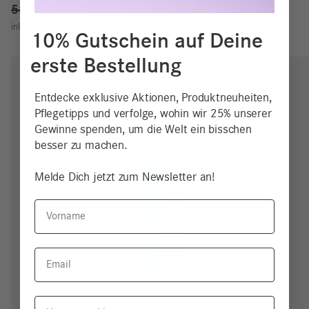
Ursprünglicher
Aktueller
58,70
€
49,90
€
Preis
Preis
inkl. MwSt.
zzgl.
Versand
10% Gutschein auf Deine
war:
ist:
erste Bestellung
58,70 €
49,90 €.
Entdecke exklusive Aktionen, Produktneuheiten,
Pflegetipps und verfolge, wohin wir 25% unserer
Gewinne spenden, um die Welt ein bisschen
besser zu machen.
Melde Dich jetzt zum Newsletter an!
Vorname
Email
Hauttyp