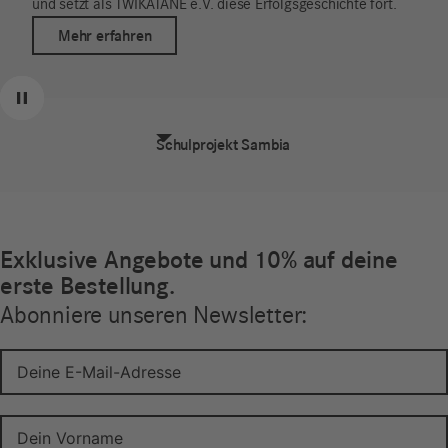
und setzt als TWIKATANE e.V. diese Erfolgsgeschichte fort.
Mehr erfahren
Zurück
Weiter
Pause
Schulprojekt Sambia
Exklusive Angebote und 10% auf deine
erste Bestellung.
Abonniere unseren Newsletter: