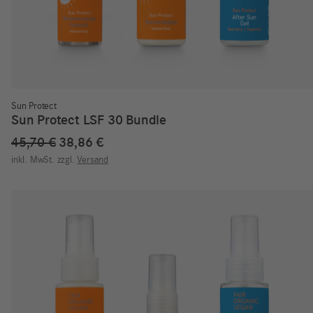
Sun Protect
Sun Protect LSF 30 Bundle
Ursprünglicher
Aktueller
45,70
€
38,86
€
Preis
Preis
inkl. MwSt.
zzgl.
Versand
war:
ist:
45,70 €
38,86 €.