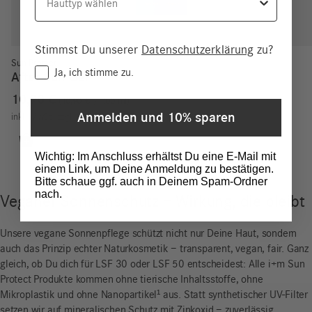
Stimmst Du unserer
Datenschutzerklärung
zu?
Sun Protect
Consent
Ja, ich stimme zu.
After Sun Gel
10,90
€
10,90
€
/
100
ml
Anmelden und 10% sparen
inkl. MwSt.
zzgl.
Versand
Wichtig: Im Anschluss erhältst Du eine E-Mail mit
einem Link, um Deine Anmeldung zu bestätigen.
Bitte schaue ggf. auch in Deinem Spam-Ordner
nach.
Veganer Sonnenschutz – Wirkung, die bleibt
Unsere vegane Sonnenpflege schützt nicht nur Deine Haut, sondern
auch das Prinzip echter Naturkosmetik – transparent, vegan, fair. Ganz
gleich, ob Du dich für LSF 30 oder LSF 50 entscheidest: Alle i+m Sun
Protect Produkte kommen ohne tierische Inhaltsstoffe, ohne
Mikroplastik und ohne Nanopartikel¹ aus. Statt synthetischer UV-Filter
setzen wir auf mineralischen Schutz mit Zinkoxid – zuverlässig