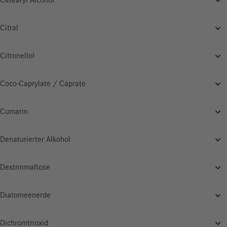
Cetearyl Alcohol
Citral
Citronellol
Coco-Caprylate / Caprate
Cumarin
Denaturierter Alkohol
Dextrinmaltose
Diatomeenerde
Dichromtrioxid