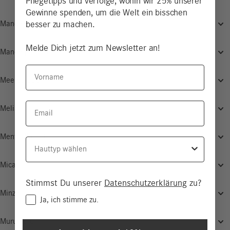
Pflegetipps und verfolge, wohin wir 25% unserer
Gewinne spenden, um die Welt ein bisschen
besser zu machen.
Mandel
Melde Dich jetzt zum Newsletter an!
Mandelprotein
Vorname
Meeresrübe
Email
Melisse
Menthyllactat
Hauttyp
Mica
Stimmst Du unserer
Datenschutzerklärung
zu?
Minze
Consent
Ja, ich stimme zu.
Murumuru