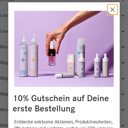
Limette
Limonene
Linalool
Macadamia
Magnesium
Magnesium
Magnolie
10% Gutschein auf Deine
erste Bestellung
Mais
Entdecke exklusive Aktionen, Produktneuheiten,
Malve