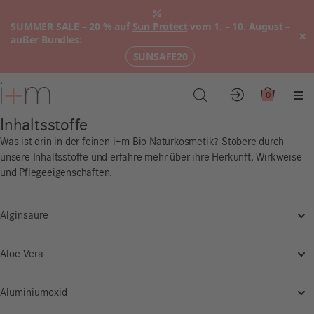
SUMMER SALE – 20 % auf
Sun Protect
vom 1. – 10. August –
×
außer Bundles:
SUNSAFE20
Zum
Hauptinhalt
0
Konto
Warenkor
Me
Inhaltsstoffe
Was ist drin in der feinen i+m Bio-Naturkosmetik? Stöbere durch
unsere Inhaltsstoffe und erfahre mehr über ihre Herkunft, Wirkweise
und Pflegeeigenschaften.
Alginsäure
Aloe Vera
Aluminiumoxid