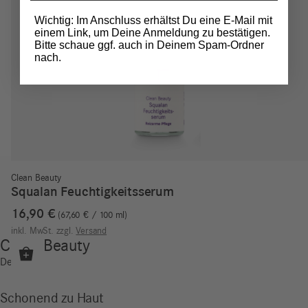
Wichtig: Im Anschluss erhältst Du eine E-Mail mit
einem Link, um Deine Anmeldung zu bestätigen.
Bitte schaue ggf. auch in Deinem Spam-Ordner
nach.
Clean Beauty
Squalan Feuchtigkeitsserum
16,90
€
67,60
€
/
100
ml
inkl. MwSt.
zzgl.
Versand
Clean Beauty
Details
Schonend zu Haut