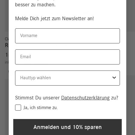
besser zu machen.
Melde Dich jetzt zum Newsletter an!
Vorname
Clean Beauty
Rosehip Feuchtigkeitscreme
Email
15,90
€
53,00
€
/
100
ml
inkl. MwSt.
zzgl.
Versand
Hauttyp
Stimmst Du unserer
Datenschutzerklärung
zu?
Consent
Ja, ich stimme zu.
Anmelden und 10% sparen