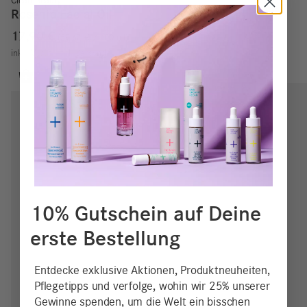
Clean Beauty
Rosehip Facial Oil
17,90
€
59,67
€
/
100
ml
inkl. MwSt.
zzgl.
Versand
10% Gutschein auf Deine
erste Bestellung
Entdecke exklusive Aktionen, Produktneuheiten,
Pflegetipps und verfolge, wohin wir 25% unserer
Gewinne spenden, um die Welt ein bisschen