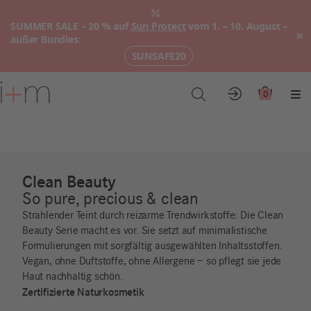
SUMMER SALE – 20 % auf
Sun Protect
vom 1. – 10. August –
×
außer Bundles:
SUNSAFE20
Zum
Hauptinhalt
0
Konto
Warenkor
Me
Clean Beauty
So pure, precious & clean
Strahlender Teint durch reizarme Trendwirkstoffe: Die Clean
Beauty Serie macht es vor. Sie setzt auf minimalistische
Formulierungen mit sorgfältig ausgewählten Inhaltsstoffen.
Vegan, ohne Duftstoffe, ohne Allergene – so pflegt sie jede
Haut nachhaltig schön.
Zertifizierte Naturkosmetik