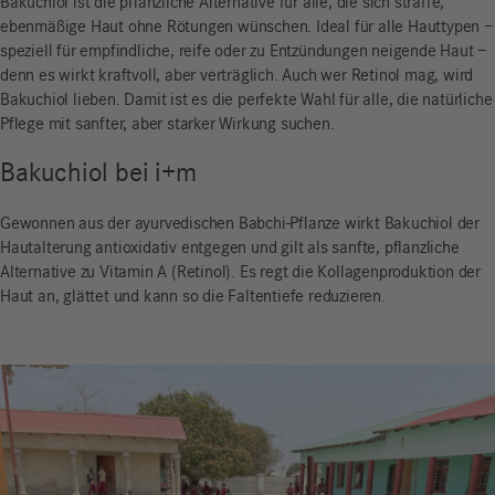
Bakuchiol ist die pflanzliche Alternative für alle, die sich straffe,
ebenmäßige Haut ohne Rötungen wünschen. Ideal für alle Hauttypen –
speziell für empfindliche, reife oder zu Entzündungen neigende Haut –
denn es wirkt kraftvoll, aber verträglich. Auch wer Retinol mag, wird
Bakuchiol lieben. Damit ist es die perfekte Wahl für alle, die natürliche
Pflege mit sanfter, aber starker Wirkung suchen.
Bakuchiol bei i+m
Gewonnen aus der ayurvedischen Babchi-Pflanze wirkt Bakuchiol der
Hautalterung antioxidativ entgegen und gilt als sanfte, pflanzliche
Alternative zu Vitamin A (Retinol). Es regt die Kollagenproduktion der
Haut an, glättet und kann so die Faltentiefe reduzieren.