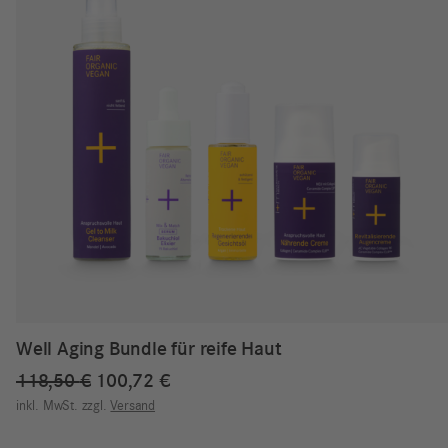
Well Aging Bundle für reife Haut
Ursprünglicher
Aktueller
118,50
€
100,72
€
Preis
Preis
inkl. MwSt.
zzgl.
Versand
war:
ist: