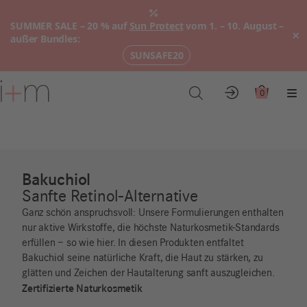
SUMMER SALE – 20 % auf
Sun Protect
vom 1. – 10. August –
×
außer Bundles:
SUNSAFE20
Zum
Hauptinhalt
0
Konto
Warenkor
Me
Bakuchiol
Sanfte Retinol-Alternative
Ganz schön anspruchsvoll: Unsere Formulierungen enthalten
nur aktive Wirkstoffe, die höchste Naturkosmetik-Standards
erfüllen – so wie hier. In diesen Produkten entfaltet
Bakuchiol seine natürliche Kraft, die Haut zu stärken, zu
glätten und Zeichen der Hautalterung sanft auszugleichen.
Zertifizierte Naturkosmetik