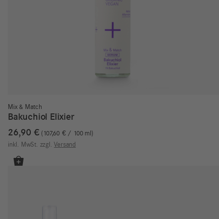
Mix & Match
Bakuchiol Elixier
26,90
€
107,60
€
/
100
ml
inkl. MwSt.
zzgl.
Versand