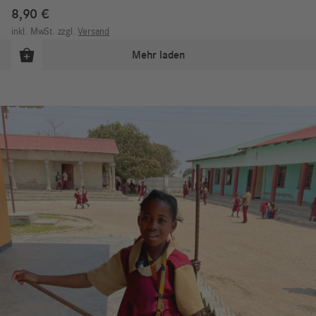
8,90
€
inkl. MwSt.
zzgl.
Versand
Mehr laden