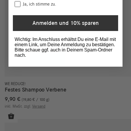
Consent
Ja, ich stimme zu.
Anmelden und 10% sparen
Wichtig: Im Anschluss erhältst Du eine E-Mail mit
einem Link, um Deine Anmeldung zu bestätigen.
Bitte schaue ggf. auch in Deinem Spam-Ordner
nach.
WE REDUCE!
Festes Shampoo Verbene
9,90
€
19,80
€
/
100
g
inkl. MwSt.
zzgl.
Versand