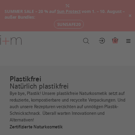
SUMMER SALE – 20 % auf
Sun Protect
vom 1. – 10. August –
×
außer Bundles:
SUNSAFE20
Zum
Hauptinhalt
0
Konto
Warenkor
Me
Plastikfrei
Natürlich plastikfrei
Bye bye, Plastik! Unsere plastikfreie Naturkosmetik setzt auf
reduzierte, kompostierbare und recycelte Verpackungen. Und
auch unsere Rezepturen verzichten auf unnötigen Plastik-
Schnickschnack. Überall warten Innovationen und
Alternativen!
Zertifizierte Naturkosmetik