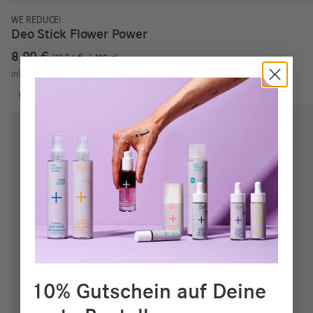
WE REDUCE!
Deo Stick Flower Power
8,90
€
18,54
€
/
100
g
inkl. MwSt.
zzgl.
Versand
10% Gutschein auf Deine