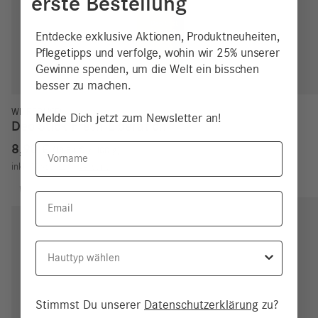
erste Bestellung
Entdecke exklusive Aktionen, Produktneuheiten,
Pflegetipps und verfolge, wohin wir 25% unserer
Gewinne spenden, um die Welt ein bisschen
besser zu machen.
WE REDUCE!
Melde Dich jetzt zum Newsletter an!
Deo Stick Fresh Liberation
Vorname
8,90
€
18,54
€
/
100
g
inkl. MwSt.
zzgl.
Versand
Email
Hauttyp
Stimmst Du unserer
Datenschutzerklärung
zu?