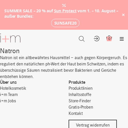
SUMMER SALE – 20 % auf
Sun Protect
vom 1. – 10. August –
×
außer Bundles:
SUNSAFE20
Zum
Hauptinhalt
0
Konto
Warenkor
Me
Natron
Natron ist ein altbewährtes Hausmittel – auch gegen Körpergeruch. Es
reguliert den natürlichen ph-Wert der Haut beim Schwitzen, indem es
überschüssige Säuren neutralisiert bevor Bakterien und Gerüche
entstehen können.
Über uns
Produkte
Hotelkosmetik
Produktlinien
i+m Team
Inhaltsstoffe
i+m Jobs
Store-Finder
Gratis-Proben
Kontakt
Vertrag widerrufen