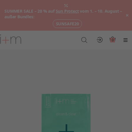
SUMMER SALE – 20 % auf
Sun Protect
vom 1. – 10. August –
×
außer Bundles:
SUNSAFE20
Zum
Hauptinhalt
0
Konto
Warenkor
Me