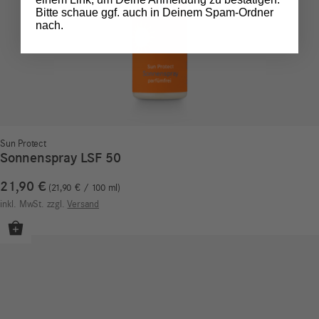
Bitte schaue ggf. auch in Deinem Spam-Ordner
nach.
Sun Protect
Sonnenspray LSF 50
21,90
€
21,90
€
/
100
ml
inkl. MwSt.
zzgl.
Versand