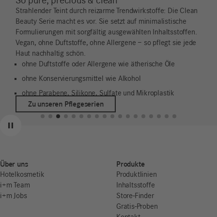
So pure, precious & clean
Strahlender Teint durch reizarme Trendwirkstoffe: Die Clean
Beauty Serie macht es vor. Sie setzt auf minimalistische
Formulierungen mit sorgfältig ausgewählten Inhaltsstoffen.
Vegan, ohne Duftstoffe, ohne Allergene – so pflegt sie jede
Haut nachhaltig schön.
ohne Duftstoffe oder Allergene wie ätherische Öle
ohne Konservierungsmittel wie Alkohol
ohne Parabene, Silikone, Sulfate und Mikroplastik
Zu unseren Pflegeserien
Zurück
Weiter
Pause
Über uns
Produkte
Hotelkosmetik
Produktlinien
i+m Team
Inhaltsstoffe
i+m Jobs
Store-Finder
Gratis-Proben