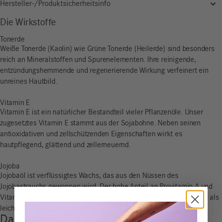
Hersteller-/Produktsicherheitsinfo
Die Wirkstoffe
Tonerde
Weiße Tonerde (Kaolin) wie Grüne Tonerde (Heilerde) sind besonders
reich an Mineralstoffen und Spurenelementen. Ihre reinigende,
entzündungshemmende und regenerierende Wirkung verfeinert ein
unreines Hautbild.
Vitamin E
Vitamin E ist ein natürlicher Bestandteil vieler Pflanzenöle. Unser
zugesetztes Vitamin E stammt aus der Sojabohne. Neben seinen
antioxidativen und zellschützenden Eigenschaften wirkt es
hautpflegend, glättend und zellerneuernd.
Jojoba
Jojobaöl ist verflüssigtes Wachs, das aus den Nüssen des
Jojobastrauchs gewonnen wird. Der hohe Anteil an Provitamin A und
Vitamin E wirkt antioxidativ. Es schützt vor Austrocknung und dient als
leichter Lichtschutz.
Das könnte dir auch gefallen …