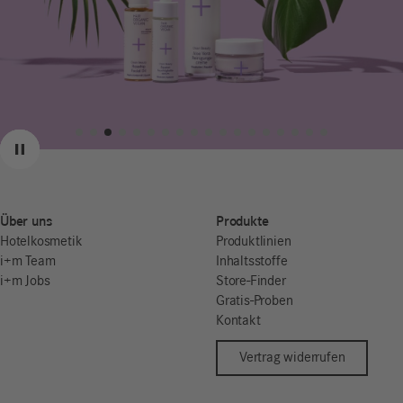
Zurück
Weiter
Pause
Über uns
Produkte
Hotelkosmetik
Produktlinien
i+m Team
Inhaltsstoffe
i+m Jobs
Store-Finder
Gratis-Proben
Kontakt
Vertrag widerrufen