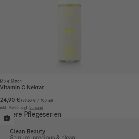
Mix & Match
Vitamin C Nektar
24,90
€
99,60
€
/
100
ml
inkl. MwSt.
zzgl.
Versand
Unsere Pflegeserien
Clean Beauty
So pure, precious & clean