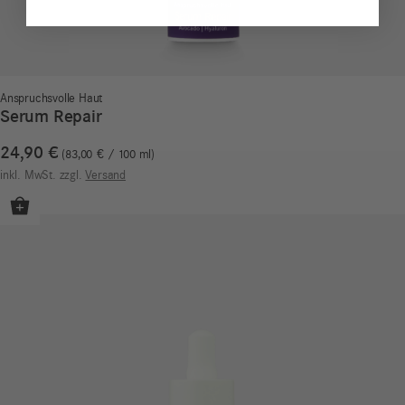
Anspruchsvolle Haut
Serum Repair
24,90
€
83,00
€
/
100
ml
inkl. MwSt.
zzgl.
Versand