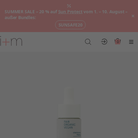
SUMMER SALE – 20 % auf
Sun Protect
vom 1. – 10. August –
×
außer Bundles:
SUNSAFE20
Zum
Hauptinhalt
0
Konto
Warenkor
Me