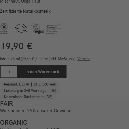
Mischhaut, Ölige Haut
Zertifizierte Naturkosmetik
19,90
€
Inhalt: 25
ml
79,60
€
/
100
ml
inkl. MwSt.
zzgl.
Versand
AHA/BHA
In den Warenkorb
Glow
Refiner
-
+
Versand: DE/AT | DHL GoGreen
|
Lieferung in 3–5 Werktagen (DE)
Mix
Kostenloser Rückversand (DE)
&
FAIR
Match
Wir spenden 25% unserer Gewinne
Menge
ORGANIC