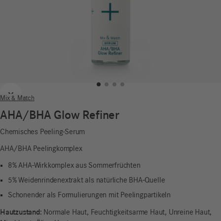
Zurück
Weiter
Mix & Match
AHA/BHA Glow Refiner
Chemisches Peeling-Serum
AHA/BHA Peelingkomplex
8% AHA-Wirkkomplex aus Sommerfrüchten
5% Weidenrindenextrakt als natürliche BHA-Quelle
Schonender als Formulierungen mit Peelingpartikeln
Hautzustand:
Normale Haut, Feuchtigkeitsarme Haut, Unreine Haut,