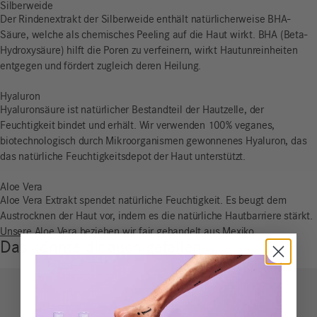
Silberweide
Der
Rindenextrakt
der
Silberweide
enthält
natürlicherweise
BHA-
Säure
,
welche
als
chemisches
Peeling auf die Haut
wirkt
. BHA (Beta-
Hydroxysäure
)
hilft
die
Poren
zu
verfeinern
,
wirkt
Hautunreinheiten
entgegen
und
fördert
zugleich
deren
Heilung
.
Hyaluron
Hyaluronsäure ist natürlicher Bestandteil der Hautzelle, der
Feuchtigkeit bindet und erhält. Wir verwenden 100% veganes,
biotechnologisch durch Mikroorganismen gewonnenes Hyaluron, das
das natürliche Feuchtigkeitsdepot der Haut unterstützt.
Aloe Vera
Aloe Vera Extrakt spendet natürliche Feuchtigkeit. Es beugt dem
Austrocknen der Haut vor, indem es die natürliche Hautbarriere stärkt.
Unsere Aloe Vera beziehen wir fair gehandelt aus Mexiko.
Das könnte dir auch gefallen …