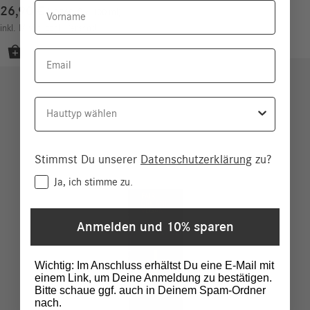
Vorname
26,90
€
107,60
€
/
100
ml
inkl. MwSt.
zzgl.
Versand
Email
Hauttyp
Stimmst Du unserer
Datenschutzerklärung
zu?
Consent
Ja, ich stimme zu.
Anmelden und 10% sparen
Wichtig: Im Anschluss erhältst Du eine E-Mail mit
einem Link, um Deine Anmeldung zu bestätigen.
Bitte schaue ggf. auch in Deinem Spam-Ordner
nach.