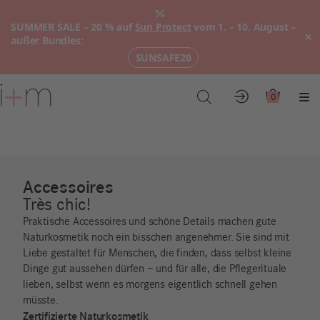
SUMMER SALE – 20 % auf
Sun Protect
vom 1. – 10. August –
×
außer Bundles:
SUNSAFE20
Zum
Hauptinhalt
0
Konto
Warenkor
Me
Accessoires
Très chic!
Praktische Accessoires und schöne Details machen gute
Naturkosmetik noch ein bisschen angenehmer. Sie sind mit
Liebe gestaltet für Menschen, die finden, dass selbst kleine
Dinge gut aussehen dürfen – und für alle, die Pflegerituale
lieben, selbst wenn es morgens eigentlich schnell gehen
müsste.
Zertifizierte Naturkosmetik