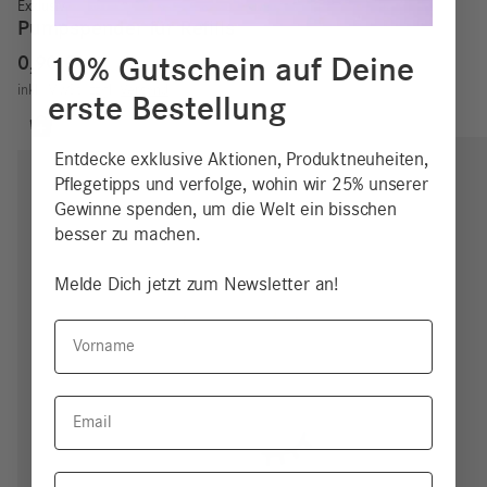
Exklusiv
Pumpspender für Refills
10% Gutschein auf Deine
0,90
€
inkl. MwSt.
zzgl.
Versand
erste Bestellung
Entdecke exklusive Aktionen, Produktneuheiten,
Pflegetipps und verfolge, wohin wir 25% unserer
Gewinne spenden, um die Welt ein bisschen
besser zu machen.
Melde Dich jetzt zum Newsletter an!
Vorname
Email
Hauttyp