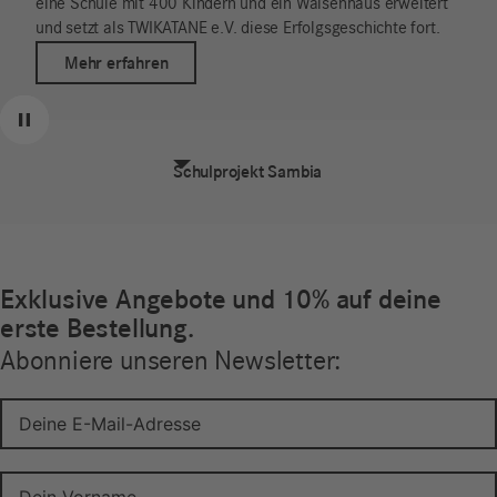
eine Schule mit 400 Kindern und ein Waisenhaus erweitert
und setzt als TWIKATANE e.V. diese Erfolgsgeschichte fort.
Mehr erfahren
Zurück
Weiter
Pause
Schulprojekt Sambia
Exklusive Angebote und 10% auf deine
erste Bestellung.
Abonniere unseren Newsletter: