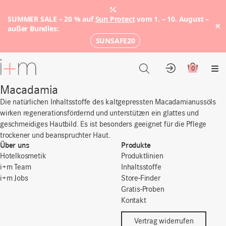
SUMMER SALE – 20 % auf
Sun Protect
vom 1. – 10. August –
×
außer Bundles:
SUNSAFE20
Zum
Hauptinhalt
0
Konto
Warenkor
Me
Macadamia
Die natürlichen Inhaltsstoffe des kaltgepressten Macadamianussöls
wirken regenerationsfördernd und unterstützen ein glattes und
geschmeidiges Hautbild. Es ist besonders geeignet für die Pflege
trockener und beanspruchter Haut.
Über uns
Produkte
Hotelkosmetik
Produktlinien
i+m Team
Inhaltsstoffe
i+m Jobs
Store-Finder
Gratis-Proben
Kontakt
Vertrag widerrufen