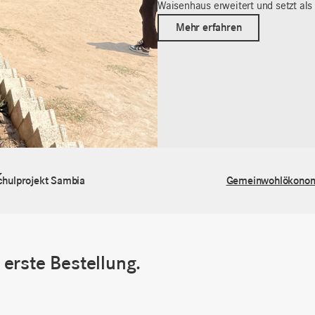
Waisenhaus erweitert und setzt als 
Mehr erfahren
chulprojekt Sambia
Gemeinwohlökono
erste Bestellung.