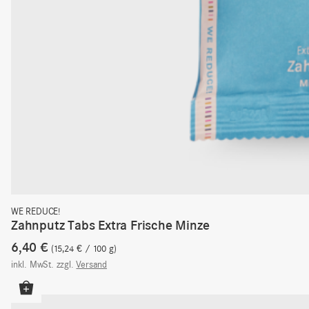
WE REDUCE!
Zahnputz Tabs Extra Frische Minze
6,40
€
15,24
€
/
100
g
inkl. MwSt.
zzgl.
Versand