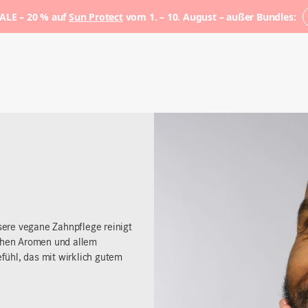
LE – 20 % auf
Sun Protect
vom 1. – 10. August – außer Bundles:
ere vegane Zahnpflege reinigt
ichen Aromen und allem
fühl, das mit wirklich gutem