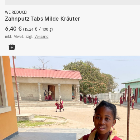
WE REDUCE!
Zahnputz Tabs Milde Kräuter
6,40
€
15,24
€
/
100
g
inkl. MwSt.
zzgl.
Versand