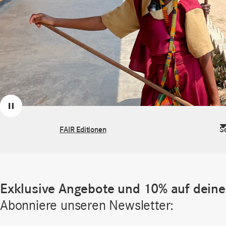
Zurück
Weiter
Pause
FAIR Editionen
S
Exklusive Angebote und 10% auf deine 
Abonniere unseren Newsletter: