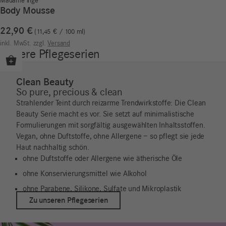
Madame Inge
Body Mousse
22,90
€
11,45
€
/
100
ml
inkl. MwSt.
zzgl.
Versand
Unsere Pflegeserien
Clean Beauty
So pure, precious & clean
Strahlender Teint durch reizarme Trendwirkstoffe: Die Clean
Beauty Serie macht es vor. Sie setzt auf minimalistische
Formulierungen mit sorgfältig ausgewählten Inhaltsstoffen.
Vegan, ohne Duftstoffe, ohne Allergene – so pflegt sie jede
Haut nachhaltig schön.
ohne Duftstoffe oder Allergene wie ätherische Öle
ohne Konservierungsmittel wie Alkohol
ohne Parabene, Silikone, Sulfate und Mikroplastik
Zu unseren Pflegeserien