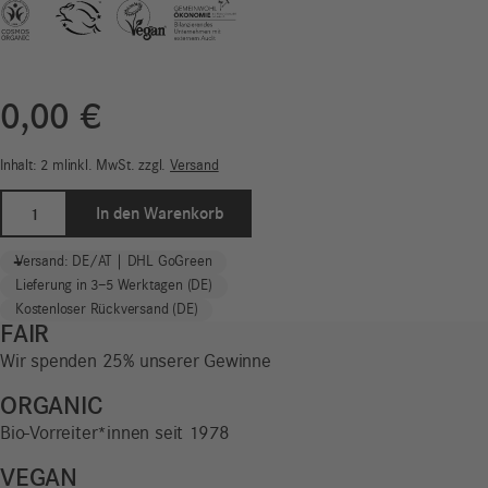
0,00
€
Inhalt: 2
ml
inkl. MwSt.
zzgl.
Versand
Probe
In den Warenkorb
|
Body
-
+
Versand: DE/AT | DHL GoGreen
Mousse
Lieferung in 3–5 Werktagen (DE)
|
Kostenloser Rückversand (DE)
Madame
FAIR
Inge
Wir spenden 25% unserer Gewinne
Menge
ORGANIC
Bio-Vorreiter*innen seit 1978
VEGAN