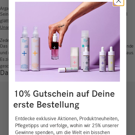
Argan
Seine besonderen Inhaltsstoffe fördern die Zellneubildung: Arganöl
glättet das Hautbild, pflegt das Haar und hält es geschmeidig.
Unser Arganöl beziehen wir fair gehandelt aus Marokko.
Zedernuss
Das Nussöl der sibirischen Zeder zeichnet sich durch seine schützende
und regenerierende Wirkung bei trockener, pflegebedürftiger Haut aus.
Es zieht gut ein, ist sehr nährend und pflegt die Haut weich und
geschmeidig.
Das könnte dir auch gefallen …
10% Gutschein auf Deine
erste Bestellung
Entdecke exklusive Aktionen, Produktneuheiten,
Pflegetipps und verfolge, wohin wir 25% unserer
Gewinne spenden, um die Welt ein bisschen