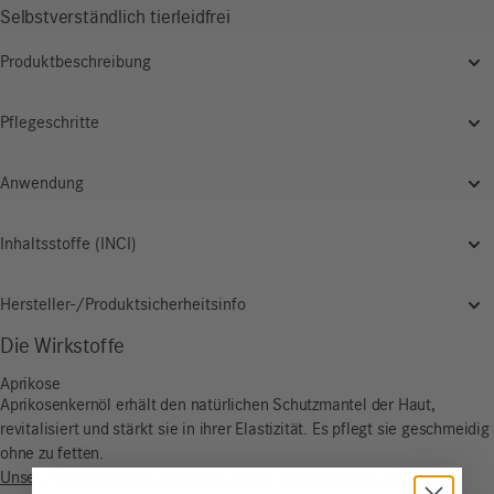
Selbstverständlich tierleidfrei
Produktbeschreibung
Pflegeschritte
Anwendung
Inhaltsstoffe (INCI)
Hersteller-/Produktsicherheitsinfo
Die Wirkstoffe
Aprikose
Aprikosenkernöl erhält den natürlichen Schutzmantel der Haut,
revitalisiert und stärkt sie in ihrer Elastizität. Es pflegt sie geschmeidig
ohne zu fetten.
Unser Aprikosenkernöl beziehen wir fair gehandelt aus Pakistan.