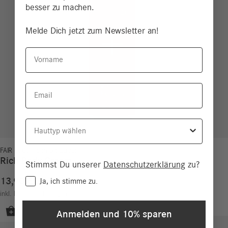
besser zu machen.
Melde Dich jetzt zum Newsletter an!
Vorname
Email
Hauttyp
FAIR Edition
,
Sambia Edition
Rich Body Cream
Stimmst Du unserer
Datenschutzerklärung
zu?
13,90
€
Consent
Ja, ich stimme zu.
6,95
€
/
100
ml
inkl. MwSt.
zzgl.
Versand
Anmelden und 10% sparen