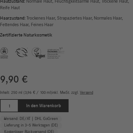
Hautzustand:
Normale Haut, Feuchtigkeitsarme Haut, Trockene Haut,
Reife Haut
Haarzustand:
Trockenes Haar, Strapaziertes Haar, Normales Haar,
Fettendes Haar, Feines Haar
Zertifizierte Naturkosmetik
9,90
€
Inhalt: 250
ml
3,96
€
/
100
ml
inkl. MwSt.
zzgl.
Versand
Duschgel
In den Warenkorb
&
Shampoo
-
+
Versand: DE/AT | DHL GoGreen
|
Lieferung in 3–5 Werktagen (DE)
i+m
Kostenloser Rückversand (DE)