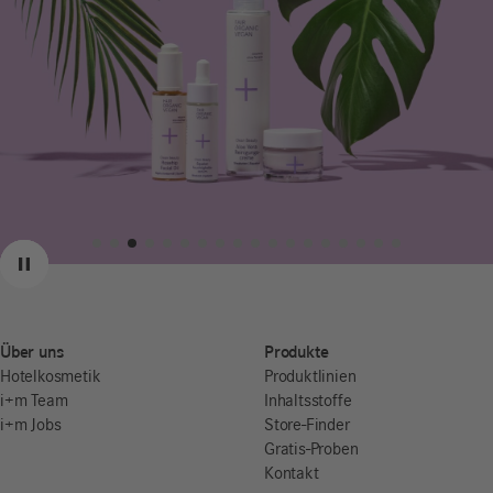
Zurück
Weiter
Pause
Über uns
Produkte
Hotelkosmetik
Produktlinien
i+m Team
Inhaltsstoffe
i+m Jobs
Store-Finder
Gratis-Proben
Kontakt