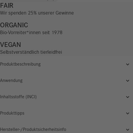
x
FAIR
FC
Wir spenden 25% unserer Gewinne
St.
Pauli
ORGANIC
Edition
Bio-Vorreiter*innen seit 1978
Menge
VEGAN
Selbstverständlich tierleidfrei
Produktbeschreibung
Anwendung
Inhaltsstoffe (INCI)
Produkttipps
Hersteller-/Produktsicherheitsinfo