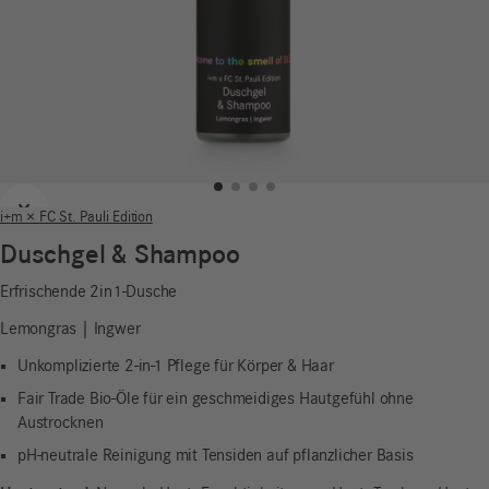
Zurück
Weiter
i+m × FC St. Pauli Edition
Duschgel & Shampoo
Erfrischende 2in1-Dusche
Lemongras | Ingwer
Unkomplizierte 2-in-1 Pflege für Körper & Haar
Fair Trade Bio-Öle für ein geschmeidiges Hautgefühl ohne
Austrocknen
pH-neutrale Reinigung mit Tensiden auf pflanzlicher Basis