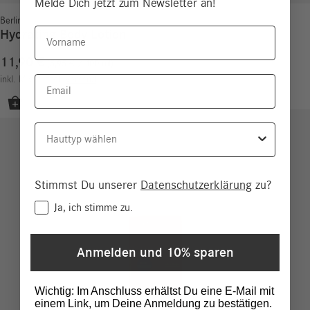
Melde Dich jetzt zum Newsletter an!
Berlin
Vorname
Hydrating Body Lotion
11,90
€
5,95
€
/
100
ml
Email
inkl. MwSt.
zzgl.
Versand
Hauttyp
Stimmst Du unserer
Datenschutzerklärung
zu?
Consent
Ja, ich stimme zu.
Anmelden und 10% sparen
Wichtig: Im Anschluss erhältst Du eine E-Mail mit
einem Link, um Deine Anmeldung zu bestätigen.