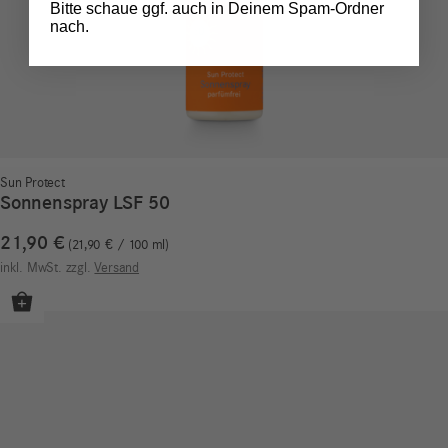
Bitte schaue ggf. auch in Deinem Spam-Ordner
nach.
Sun Protect
Sonnenspray LSF 50
21,90
€
21,90
€
/
100
ml
inkl. MwSt.
zzgl.
Versand