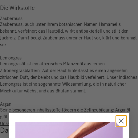
Die Wirkstoffe
Zaubernuss
Zaubernuss, auch unter ihrem botanischen Namen Hamamelis
bekannt, verfeinert das Hautbild, wirkt antibakteriell und stillt den
Juckreiz. Damit beugt Zaubernuss unreiner Haut vor, klärt und beruhigt
sie.
Lemongras
Lemongrasöl ist ein ätherisches Pflanzenöl aus reinen
Zitronengrasblättern. Auf der Haut hinterlässt es einen angenehm
zitrischen Duft, der belebt und das Hautbild verfeinert. Unser Indisches
Lemongras ist eine sogenannte Wildsammlung, die in natürlicher
Mischkultur wächst und aus Bhutan stammt.
Argan
Seine besonderen Inhaltsstoffe fördern die Zellneubildung: Arganöl
glättet das Hautbild, pflegt das Haar und hält es geschmeidig.
Unser Arganöl beziehen wir fair gehandelt aus Marokko.
Das könnte dir auch gefallen …