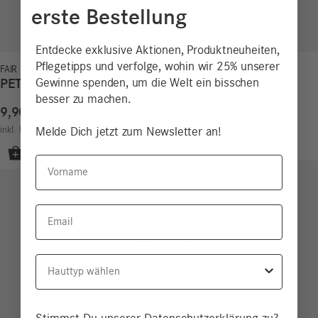
erste Bestellung
Entdecke exklusive Aktionen, Produktneuheiten,
Pflegetipps und verfolge, wohin wir 25% unserer
FAIR Edition
PETA Tierrechte Edition Duschgel
Gewinne spenden, um die Welt ein bisschen
besser zu machen.
9,90
€
3,96
€
/
100
ml
inkl. MwSt.
zzgl.
Versand
Melde Dich jetzt zum Newsletter an!
Vorname
Email
Hauttyp