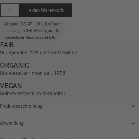
Pumpspender
In den Warenkorb
für
Refills
-
+
Versand: DE/AT | DHL GoGreen
|
Lieferung in 3–5 Werktagen (DE)
Exklusiv
Kostenloser Rückversand (DE)
Menge
FAIR
Wir spenden 25% unserer Gewinne
ORGANIC
Bio-Vorreiter*innen seit 1978
VEGAN
Selbstverständlich tierleidfrei
Produktbeschreibung
Anwendung