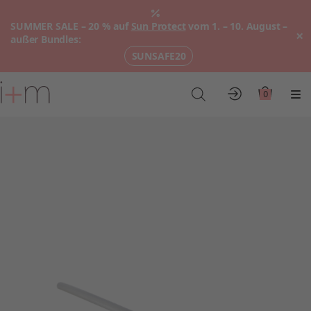
SUMMER SALE – 20 % auf
Sun Protect
vom 1. – 10. August –
×
außer Bundles:
SUNSAFE20
Zum
Hauptinhalt
0
Konto
Warenkor
Me