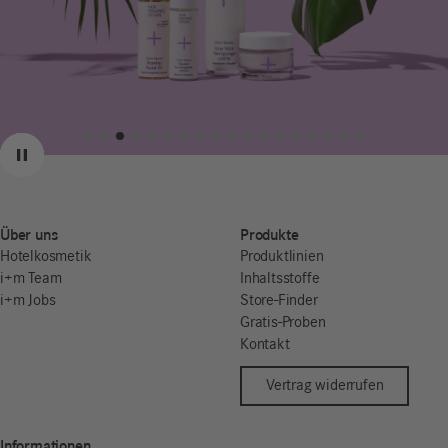
Zurück
Weiter
Pause
Über uns
Produkte
Hotelkosmetik
Produktlinien
i+m Team
Inhaltsstoffe
i+m Jobs
Store-Finder
Gratis-Proben
Kontakt
Vertrag widerrufen
Informationen