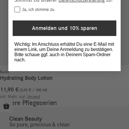
Stimmst Du unserer
Datenschutzerklärung
zu?
Consent
Ja, ich stimme zu.
Anmelden und 10% sparen
Wichtig: Im Anschluss erhältst Du eine E-Mail mit
einem Link, um Deine Anmeldung zu bestätigen.
Bitte schaue ggf. auch in Deinem Spam-Ordner
nach.
Berlin
Hydrating Body Lotion
11,90
€
5,95
€
/
100
ml
inkl. MwSt.
zzgl.
Versand
Unsere Pflegeserien
Clean Beauty
So pure, precious & clean