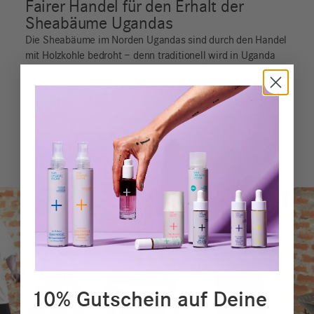
Fairer Handel für den Erhalt der
Sheabäume Ugandas
Die Sheabäume im Norden Ugandas sind durch den Handel
mit Holzkohle bedroht – denn traditionell wird in Uganda
auf Holzkohle gekocht. Durch die fairen Preise unseres Fair
Trade Partners Nilotica für die Sheanüsse wird der Erhalt
der Bäume lukrativer als deren Verarbeitung zu günstigem
Brennstoff. Für die in traditioneller Handarbeit gewonnene
Sheabutter zahlen wir gern einen höheren als den
marktüblichen Preis an die Frauen im Norden Ugandas und
garantieren langfristig und zuverlässlich stabile
Abnahmemengen.
10% Gutschein auf Deine