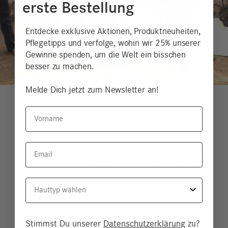
erste Bestellung
Entdecke exklusive Aktionen, Produktneuheiten,
Pflegetipps und verfolge, wohin wir 25% unserer
Gewinne spenden, um die Welt ein bisschen
besser zu machen.
Melde Dich jetzt zum Newsletter an!
Traditionelle Herstellung –
Vorname
Von der Frucht zur Sheabutter
Bis heute werden Sheanüsse von wild wachsenden
Bäumen geerntet. Die Ernte zwischen April und Juni und die
Verarbeitung der Nüsseliegt traditionell in den Händen der
Email
Frauen, die in Handarbeit das Öl aus den Kernen
gewinnen. Die traditionelle Pressung stellt heute eine
Besonderheit dar, üblicherweise wird Sheabutter unter
Hauttyp
Einsatz von hohen Temperaturen und chemischen Mitteln in
Raffinerien gewonnen. Dies ergibt zwar eine viel höhere
Ausbeute als die Handpressung, mindert jedoch die
Stimmst Du unserer
Datenschutzerklärung
zu?
Qualität der gewonnenen Butter. Auch in Bezug auf die