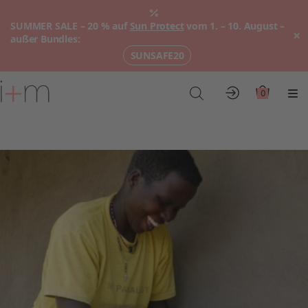
SUMMER SALE – 20 % auf
Sun Protect
vom 1. – 10. August –
×
außer Bundles:
SUNSAFE20
Zum
Hauptinhalt
0
Konto
Warenkor
Me