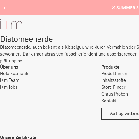
‹
SUMMER SA
Zum
Hauptinhalt
Diatomeenerde
Diatomeenerde, auch bekant als Kieselgur, wird durch Vermahlen der 
gewonnen
.
Dank ihrer
abrasiven
(abschleifenden) und absorbierenden E
glättung bei.
Über uns
Produkte
Hotelkosmetik
Produktlinien
i+m Team
Inhaltsstoffe
i+m Jobs
Store-Finder
Gratis-Proben
Kontakt
Vertrag widerr
Unsere Zertifikate