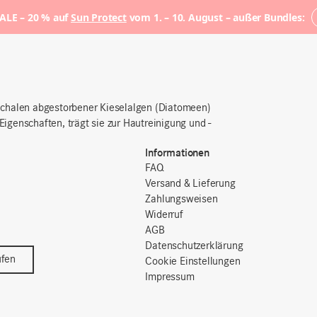
LE – 20 % auf
Sun Protect
vom 1. – 10. August – außer Bundles:
Schalen abgestorbener
Kieselalgen (Diatomeen)
igenschaften, trägt sie zur Hautreinigung und -
Informationen
FAQ
Versand & Lieferung
Zahlungsweisen
Widerruf
AGB
Datenschutzerklärung
ufen
Cookie Einstellungen
Impressum