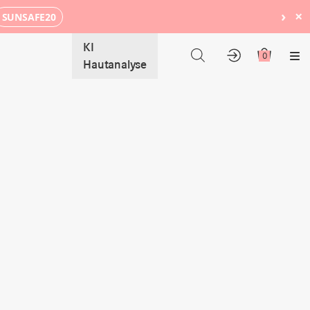
›
×
SUNSAFE20
KI
0
Me
Hautanalyse