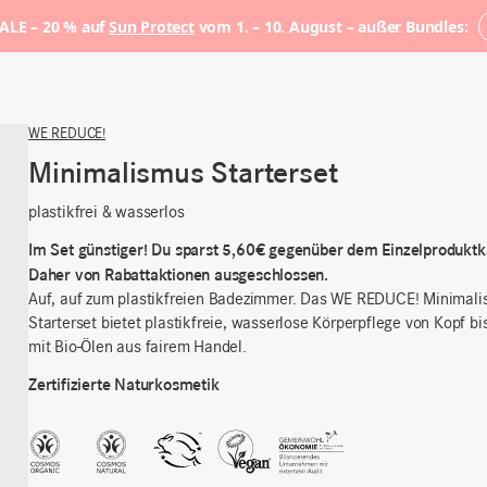
LE – 20 % auf
Sun Protect
vom 1. – 10. August – außer Bundles:
WE REDUCE!
Minimalismus Starterset
plastikfrei & wasserlos
Im Set günstiger! Du sparst 5,60€ gegenüber dem Einzelproduktk
Daher von Rabattaktionen ausgeschlossen.
Auf, auf zum plastikfreien Badezimmer. Das WE REDUCE! Minimal
Starterset bietet plastikfreie, wasserlose Körperpflege von Kopf bi
mit Bio-Ölen aus fairem Handel.
Zertifizierte Naturkosmetik