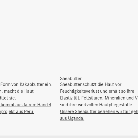
Sheabutter
 Form von Kakaobutter ein.
Sheabutter schützt die Haut vor
in, macht die Haut
Feuchtigkeitsverlust und erhält so ihre
ttet sie.
Elastizität. Fettsäuren, Mineralien und 
 kommt aus fairem Handel
sind ihre wertvollen Hautpflegestoffe.
projekt aus Peru.
Unsere Sheabutter beziehen wir fair ge
aus Uganda.