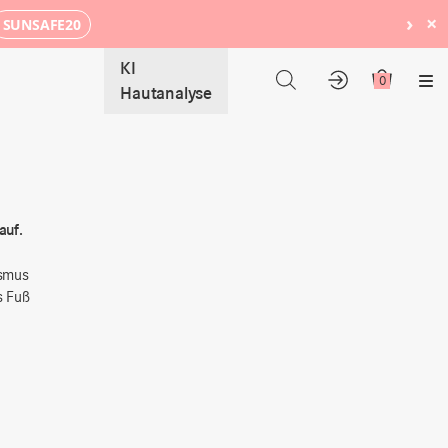
›
×
SUNSAFE20
KI
0
Me
Hautanalyse
auf.
ismus
s Fuß