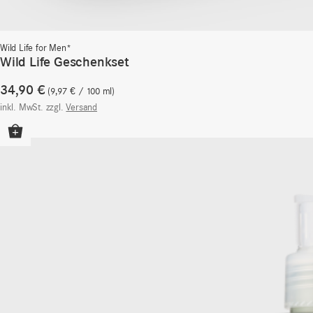
Wild Life for Men*
Wild Life Geschenkset
34,90
€
9,97
€
/
100
ml
inkl. MwSt.
zzgl.
Versand