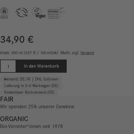
34,90
€
Inhalt: 350
ml
9,97
€
/
100
ml
inkl. MwSt.
zzgl.
Versand
Wild
In den Warenkorb
Life
Geschenkset
-
+
Versand: DE/AT | DHL GoGreen
|
Lieferung in 3–5 Werktagen (DE)
Wild
Kostenloser Rückversand (DE)
Life
FAIR
for
Wir spenden 25% unserer Gewinne
Men*
Menge
ORGANIC
Bio-Vorreiter*innen seit 1978