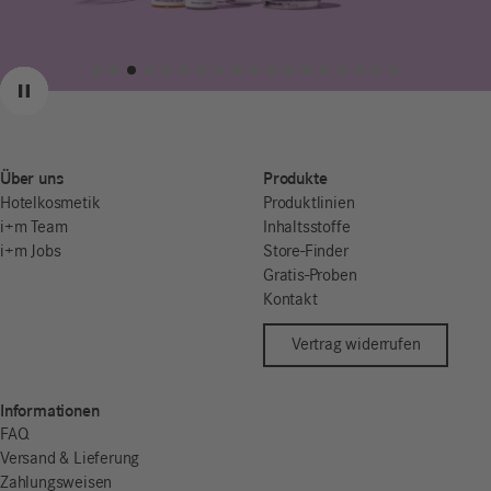
Zurück
Weiter
Pause
Über uns
Produkte
Hotelkosmetik
Produktlinien
i+m Team
Inhaltsstoffe
i+m Jobs
Store-Finder
Gratis-Proben
Kontakt
Vertrag widerrufen
Informationen
FAQ
Versand & Lieferung
Zahlungsweisen