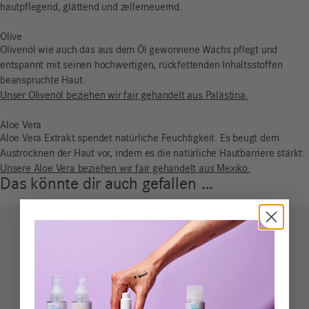
hautpflegend, glättend und zellerneuernd.
Olive
Olivenöl wie auch das aus dem Öl gewonnene Wachs pflegt und
entspannt mit seinen hochwertigen, rückfettenden Inhaltsstoffen
beanspruchte Haut.
Unser Olivenöl beziehen wir fair gehandelt aus Palästina.
Aloe Vera
Aloe Vera Extrakt spendet natürliche Feuchtigkeit. Es beugt dem
Austrocknen der Haut vor, indem es die natürliche Hautbarriere stärkt.
Unsere Aloe Vera beziehen wir fair gehandelt aus Mexiko.
Das könnte dir auch gefallen …