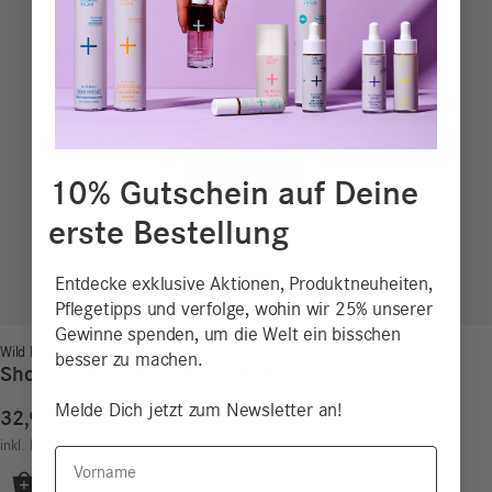
10% Gutschein auf Deine
erste Bestellung
Entdecke exklusive Aktionen, Produktneuheiten,
Pflegetipps und verfolge, wohin wir 25% unserer
Gewinne spenden, um die Welt ein bisschen
Wild Life for Men*
besser zu machen.
Shower Gel and Shampoo Refill
Melde Dich jetzt zum Newsletter an!
32,90
€
3,28
€
/
100
ml
inkl. MwSt.
zzgl.
Versand
Vorname