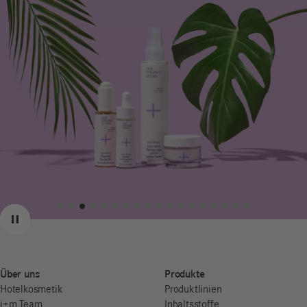
Zurück
Weiter
Pause
Über uns
Produkte
Hotelkosmetik
Produktlinien
i+m Team
Inhaltsstoffe