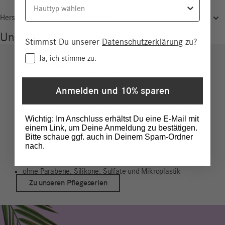
Hersteller-/Produktsicherheitsinfo
Unsere Pflegeserien
Stimmst Du unserer
Datenschutzerklärung
zu?
Consent
Ja, ich stimme zu.
Clean Beauty
So pure, precious & clean
Strahlender Teint durch reizarme Trendwirkstoffe: Die Clean
Anmelden und 10% sparen
Beauty Serie macht es vor. Sie setzt auf minimalistische
Formulierungen mit sorgfältig ausgewählten Inhaltsstoffen.
Wichtig: Im Anschluss erhältst Du eine E-Mail mit
Vegan, ohne Duftstoffe, ohne Allergene – so pflegt sie jede
einem Link, um Deine Anmeldung zu bestätigen.
Haut nachhaltig schön.
Bitte schaue ggf. auch in Deinem Spam-Ordner
ohne Duftstoffe oder Allergene wie ätherische Öle
nach.
ohne Konservierungsmittel wie Alkohol
ohne Parabene, Silikone, Sulfate und Mikroplastik
Zu unseren Pflegeserien