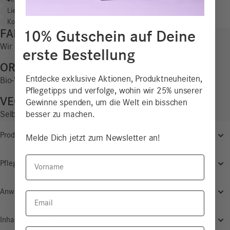
Bundle
Lieferung in 3–5 Werktagen (DE)
|
Kostenloser Rückversand (DE)
Bundle
FAIR
10% Gutschein auf Deine
Menge
Wir spenden 25% unserer Gewinne
erste Bestellung
ORGANIC
Entdecke exklusive Aktionen, Produktneuheiten,
Bio-Vorreiter*innen seit 1978
Pflegetipps und verfolge, wohin wir 25% unserer
VEGAN
Gewinne spenden, um die Welt ein bisschen
besser zu machen.
Selbstverständlich tierleidfrei
Produktbeschreibung
Melde Dich jetzt zum Newsletter an!
Vorname
Pflegeschritte
Anwendung
Email
Inhaltsstoffe (INCI)
Hauttyp