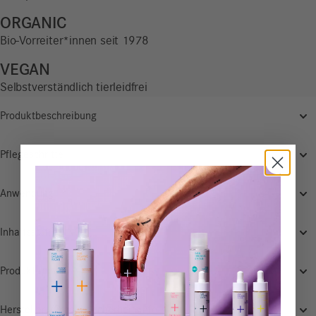
ORGANIC
Bio-Vorreiter*innen seit 1978
VEGAN
Selbstverständlich tierleidfrei
Produktbeschreibung
Pflegeschritte
Anwendung
Inhaltsstoffe (INCI)
Produkttipps
Hersteller-/Produktsicherheitsinfo