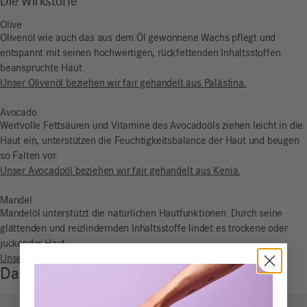
Die Wirkstoffe
Olive
Olivenöl wie auch das aus dem Öl gewonnene Wachs pflegt und
entspannt mit seinen hochwertigen, rückfettenden Inhaltsstoffen
beanspruchte Haut.
Unser Olivenöl beziehen wir fair gehandelt aus Palästina.
Avocado
Wertvolle Fettsäuren und Vitamine des Avocadoöls ziehen leicht in die
Haut ein, unterstützen die Feuchtigkeitsbalance der Haut und beugen
so Falten vor.
Unser Avocadoöl beziehen wir fair gehandelt aus Kenia.
Mandel
Mandelöl unterstützt die natürlichen Hautfunktionen. Durch seine
glättenden und reizlindernden Inhaltsstoffe lindet es trockene oder
juckender Haut.
Unser Mandelöl beziehen wir fair gehandelt aus Pakistan.
Das könnte dir auch gefallen …