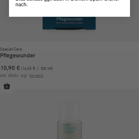
nach.
Special Care
Pflegewunder
10,90
€
14,53
€
/
100
ml
inkl. MwSt.
zzgl.
Versand