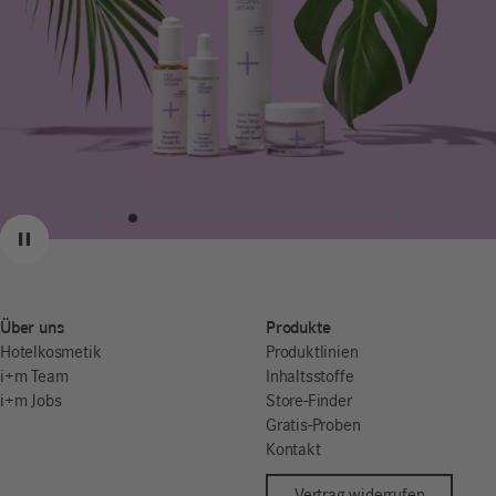
Zurück
Weiter
Pause
Über uns
Produkte
Hotelkosmetik
Produktlinien
i+m Team
Inhaltsstoffe
i+m Jobs
Store-Finder
Gratis-Proben
Kontakt
Vertrag widerrufen