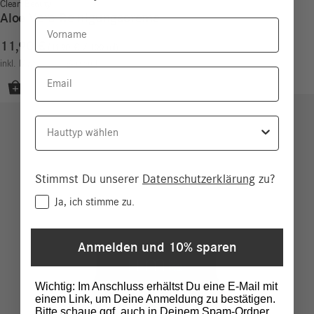
Clean Beauty
Aloe Vera Reinigungscreme
Vorname
11,90
€
11,90
€
/
100
ml
inkl. MwSt.
zzgl.
Versand
Email
Hauttyp
Stimmst Du unserer
Datenschutzerklärung
zu?
Consent
Ja, ich stimme zu.
Anmelden und 10% sparen
Wichtig: Im Anschluss erhältst Du eine E-Mail mit
einem Link, um Deine Anmeldung zu bestätigen.
Bitte schaue ggf. auch in Deinem Spam-Ordner