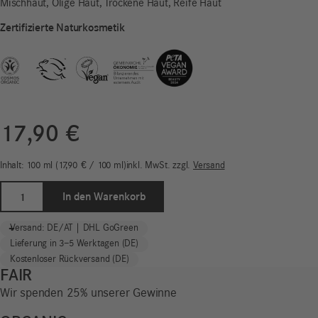
Mischhaut, Ölige Haut, Trockene Haut, Reife Haut
Zertifizierte Naturkosmetik
17,90
€
Inhalt: 100
ml
17,90
€
/
100
ml
inkl. MwSt.
zzgl.
Versand
Gel
In den Warenkorb
to
Milk
-
+
Versand: DE/AT | DHL GoGreen
Cleanser
Lieferung in 3–5 Werktagen (DE)
|
Kostenloser Rückversand (DE)
Anspruchsvolle
FAIR
Haut
Wir spenden 25% unserer Gewinne
Menge