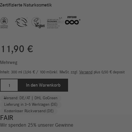
Zertifizierte Naturkosmetik
11,90
€
Mehrweg
Inhalt: 300
ml
3,96
€
/
100
ml
inkl. MwSt.
zzgl.
Versand
plus
0,50
€
deposit
Duschgel
In den Warenkorb
&
Shampoo
-
+
Versand: DE/AT | DHL GoGreen
|
Lieferung in 3–5 Werktagen (DE)
Freistil
Kostenloser Rückversand (DE)
Sensitiv
FAIR
|
Wir spenden 25% unserer Gewinne
zerooo