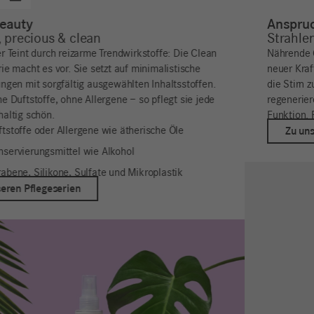
Anspruchsvolle Haut
Strahlend & stark
Nährende Gesichtspflege verhilft anspruchsvoller Haut zu
neuer Kraft, um vorzeitiger, umweltbedingter Hautalterung
die Stirn zu bieten. Unsere hochwertigen Rezepturen
regenerieren, stärken und unterstützen die natürliche Repair-
Funktion. Für glatte Geschmeidigkeit und festen Teint.
Zu unseren Pflegeserien