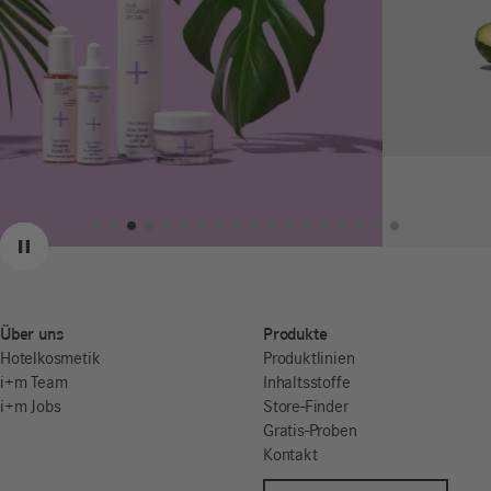
Zurück
Weiter
Pause
Über uns
Produkte
Hotelkosmetik
Produktlinien
i+m Team
Inhaltsstoffe
i+m Jobs
Store-Finder
Gratis-Proben
Kontakt