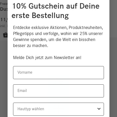
10% Gutschein auf Deine
Freistil Sensitiv
Duschgel und Shampoo
erste Bestellung
11,90
€
4,76
€
/
100
ml
inkl. MwSt.
zzgl.
Versand
Entdecke exklusive Aktionen, Produktneuheiten,
Pflegetipps und verfolge, wohin wir 25% unserer
Gewinne spenden, um die Welt ein bisschen
besser zu machen.
Melde Dich jetzt zum Newsletter an!
Vorname
Email
Hauttyp