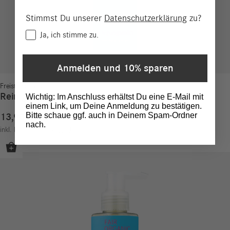
Stimmst Du unserer
Datenschutzerklärung
zu?
Consent
Ja, ich stimme zu.
Anmelden und 10% sparen
Freistil Sensitiv
Reinigungsmilch
Wichtig: Im Anschluss erhältst Du eine E-Mail mit
einem Link, um Deine Anmeldung zu bestätigen.
Bitte schaue ggf. auch in Deinem Spam-Ordner
13,90
€
9,27
€
/
100
ml
nach.
inkl. MwSt.
zzgl.
Versand