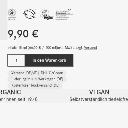
9,90
€
Inhalt: 15
ml
66,00
€
/
100
ml
inkl. MwSt.
zzgl.
Versand
Anti-
In den Warenkorb
Pickel
SOS
-
+
Versand: DE/AT | DHL GoGreen
Treatment
Lieferung in 3–5 Werktagen (DE)
|
Kostenloser Rückversand (DE)
Unreine
RGANIC
VEGAN
&
ter*innen seit 1978
Selbstverständlich tierleidfre
Mischhaut
Menge