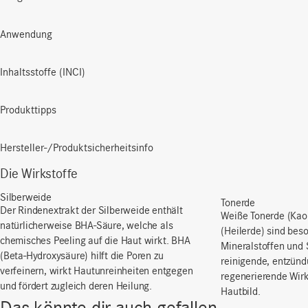
Anwendung
Inhaltsstoffe (INCI)
Produkttipps
Hersteller-/Produktsicherheitsinfo
Die Wirkstoffe
Silberweide
Tonerde
Der
Rindenextrakt
der
Silberweide
enthält
Weiße Tonerde (Kao
natürlicherweise
BHA-
Säure
,
welche
als
(Heilerde) sind bes
chemisches
Peeling auf die Haut
wirkt
. BHA
Mineralstoffen und
(Beta-
Hydroxysäure
)
hilft
die
Poren
zu
reinigende, entzü
verfeinern
,
wirkt
Hautunreinheiten
entgegen
regenerierende Wirk
und
fördert
zugleich
deren
Heilung
.
Hautbild.