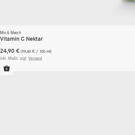
Mix & Match
Vitamin C Nektar
24,90
€
99,60
€
/
100
ml
inkl. MwSt.
zzgl.
Versand