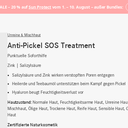
LE – 20 % auf
Sun Protect
vom 1. – 10. August – außer Bundles:
Unreine & Mischhaut
Anti-Pickel SOS Treatment
Punktuelle Soforthilfe
Zink | Salizylsäure
Salizylsäure und Zink wirken verstopften Poren entgegen
Heilerde und Teebaumöl unterstützen beim Kampf gegen Pickel
Hyaluron beugt Feuchtigkeitsverlust vor
Hautzustand:
Normale Haut, Feuchtigkeitsarme Haut, Unreine Hau
Mischhaut, Ölige Haut, Trockene Haut, Reife Haut, Sensible Haut, 
Haut
Zertifizierte Naturkosmetik