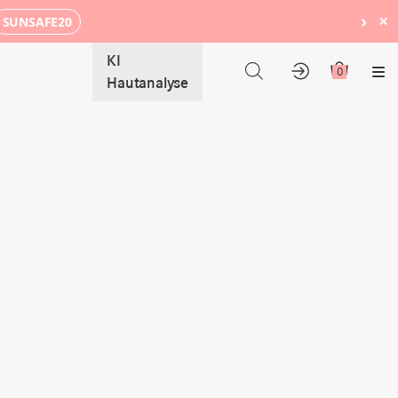
›
×
SUNSAFE20
KI
0
Me
Hautanalyse