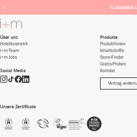
‹
SUMMER SA
Zum
Hauptinhalt
Über uns
Produkte
Hotelkosmetik
Produktlinien
i+m Team
Inhaltsstoffe
i+m Jobs
Store-Finder
Gratis-Proben
Social Media
Kontakt
Vertrag widerr
Unsere Zertifikate