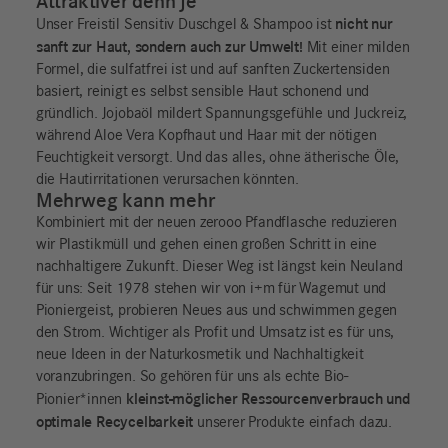
Attraktiver denn je
nicht nur
Unser Freistil Sensitiv Duschgel & Shampoo ist
sanft zur Haut, sondern auch zur Umwelt!
Mit einer milden
Formel, die sulfatfrei ist und auf sanften Zuckertensiden
basiert, reinigt es selbst sensible Haut schonend und
gründlich. Jojobaöl mildert Spannungsgefühle und Juckreiz,
während Aloe Vera Kopfhaut und Haar mit der nötigen
Feuchtigkeit versorgt. Und das alles, ohne ätherische Öle,
die Hautirritationen verursachen könnten.
Mehrweg kann mehr
Kombiniert mit der neuen zerooo Pfandflasche reduzieren
wir Plastikmüll und gehen einen großen Schritt in eine
nachhaltigere Zukunft. Dieser Weg ist längst kein Neuland
für uns: Seit 1978 stehen wir von i+m für Wagemut und
Pioniergeist, probieren Neues aus und schwimmen gegen
den Strom. Wichtiger als Profit und Umsatz ist es für uns,
neue Ideen in der Naturkosmetik und Nachhaltigkeit
voranzubringen. So gehören für uns als echte Bio-
kleinst-möglicher Ressourcenverbrauch und
Pionier*innen
optimale Recycelbarkeit
unserer Produkte einfach dazu.