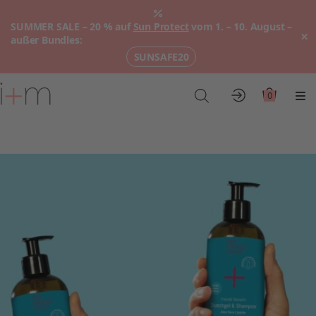
SUMMER SALE – 20 % auf
Sun Protect
vom 1. – 10. August –
×
außer Bundles:
SUNSAFE20
Zum
Hauptinhalt
0
Konto
Warenkor
Me