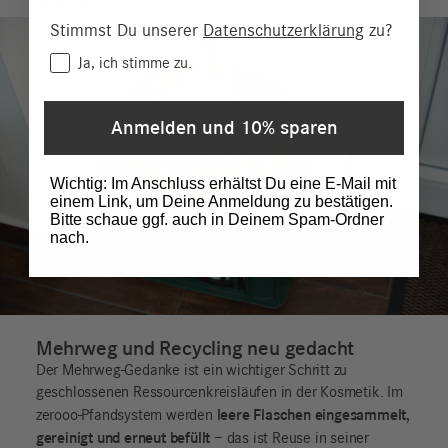
etablieren.
Stimmst Du unserer
Datenschutzerklärung
zu?
Consent
Ja, ich stimme zu.
Anmelden und 10% sparen
Wichtig: Im Anschluss erhältst Du eine E-Mail mit
einem Link, um Deine Anmeldung zu bestätigen.
Bitte schaue ggf. auch in Deinem Spam-Ordner
nach.
Mehrweg und Recycling neu gedacht
Der Mehrweg-Gedanke ist ein wichtiger Schritt zu
geschlossenen Ressourcenkreisläufen in der Kosmetik. Im
leere Flaschen eingesammelt,
zerooo-Pfandsystem werden
gereinigt und erneut befüllt
– das ist Reuse in seiner