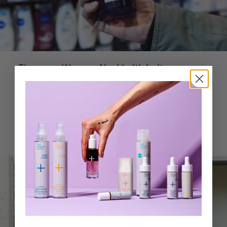
Ein neuer Weg zur Nachhaltigkeit
Nachhaltige Verpackungen für alle? Mit zerooo ist das ganz
zerooo ist das erste große, marken- und
einfach.
händlerübergreifende Pfandsystem für
Kosmetikverpackungen.
Zukünftig integriert es sich
nahtlos in das bestehende Pfandsystem für Getränke in
ausgewählten Supermärkten und Drogerien – ohne
zusätzlichen Aufwand.