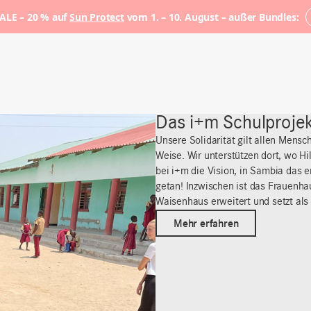
LE – 20 % auf
Sun Protect
vom 1. – 10. August – außer Bundles:
Das i+m Schulproje
Unsere Solidarität gilt allen Mensc
Weise. Wir unterstützen dort, wo H
bei i+m die Vision, in Sambia das 
getan! Inzwischen ist das Frauenha
Waisenhaus erweitert und setzt als 
Mehr erfahren