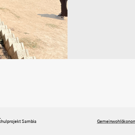
Informationen
FAQ
chulprojekt Sambia
Gemeinwohlökono
Versand & Lieferung
Zahlungsweisen