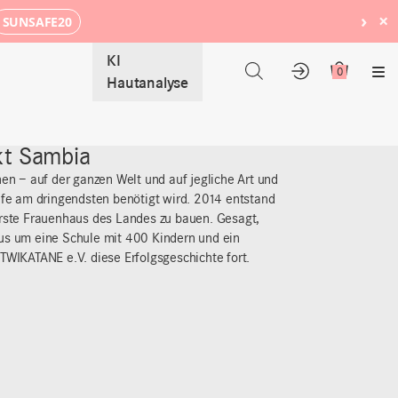
›
×
SUNSAFE20
KI
0
Me
Hautanalyse
kt Sambia
hen – auf der ganzen Welt und auf jegliche Art und
ilfe am dringendsten benötigt wird. 2014 entstand
erste Frauenhaus des Landes zu bauen. Gesagt,
us um eine Schule mit 400 Kindern und ein
TWIKATANE e.V. diese Erfolgsgeschichte fort.