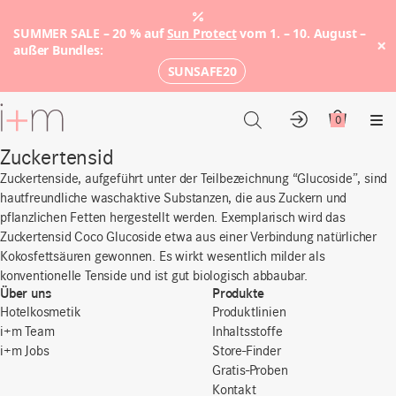
SUMMER SALE – 20 % auf
Sun Protect
vom 1. – 10. August –
×
außer Bundles:
SUNSAFE20
Zum
Hauptinhalt
0
Konto
Warenkor
Me
Zuckertensid
Zuckertenside, aufgeführt unter der Teilbezeichnung “Glucoside”, sind
hautfreundliche waschaktive Substanzen, die aus Zuckern und
pflanzlichen Fetten hergestellt werden. Exemplarisch wird das
Zuckertensid Coco Glucoside etwa aus einer Verbindung natürlicher
Kokosfettsäuren gewonnen. Es wirkt wesentlich milder als
konventionelle Tenside und ist gut biologisch abbaubar.
Über uns
Produkte
Hotelkosmetik
Produktlinien
i+m Team
Inhaltsstoffe
i+m Jobs
Store-Finder
Gratis-Proben
Kontakt