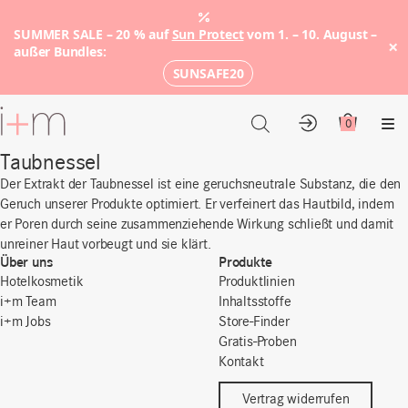
SUMMER SALE – 20 % auf
Sun Protect
vom 1. – 10. August –
×
außer Bundles:
SUNSAFE20
Zum
Hauptinhalt
0
Konto
Warenkor
Me
Taubnessel
Der Extrakt der Taubnessel ist eine geruchsneutrale Substanz, die den
Geruch unserer Produkte optimiert. Er verfeinert das Hautbild, indem
er Poren durch seine zusammenziehende Wirkung schließt und damit
unreiner Haut vorbeugt und sie klärt.
Über uns
Produkte
Hotelkosmetik
Produktlinien
i+m Team
Inhaltsstoffe
i+m Jobs
Store-Finder
Gratis-Proben
Kontakt
Vertrag widerrufen