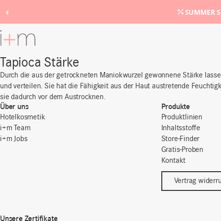
‹
SUMMER SA
Zum
Hauptinhalt
Tapioca Stärke
Durch die aus der getrockneten Maniokwurzel gewonnene Stärke lassen
und verteilen. Sie hat die Fähigkeit aus der Haut austretende Feucht
sie dadurch vor dem Austrocknen.
Über uns
Produkte
Hotelkosmetik
Produktlinien
i+m Team
Inhaltsstoffe
i+m Jobs
Store-Finder
Gratis-Proben
Kontakt
Vertrag widerr
Unsere Zertifikate