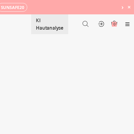
›
×
SUNSAFE20
KI
0
Me
Hautanalyse