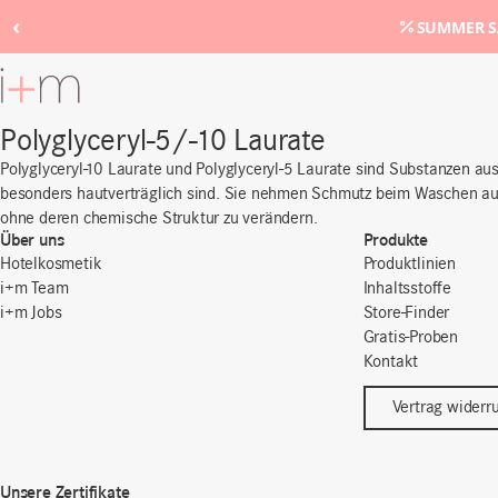
‹
SUMMER SA
Zum
Hauptinhalt
Polyglyceryl-5/-10 Laurate
Polyglyceryl-10 Laurate und Polyglyceryl-5 Laurate sind Substanzen a
besonders hautverträglich sind. Sie nehmen Schmutz beim Waschen auf,
ohne deren chemische Struktur zu verändern.
Über uns
Produkte
Hotelkosmetik
Produktlinien
i+m Team
Inhaltsstoffe
i+m Jobs
Store-Finder
Gratis-Proben
Kontakt
Vertrag widerr
Unsere Zertifikate