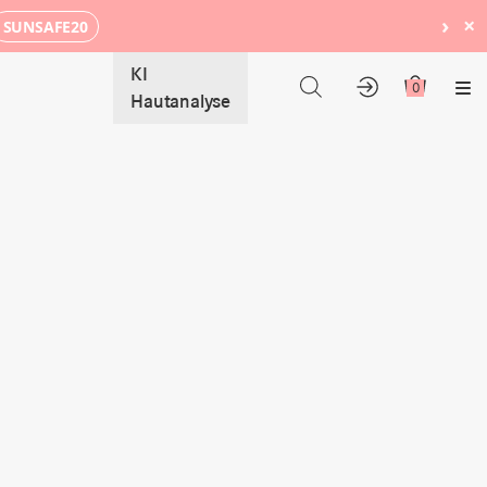
›
×
SUNSAFE20
KI
0
Me
Hautanalyse