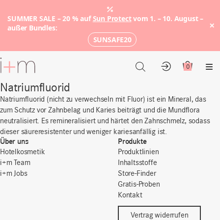
SUMMER SALE – 20 % auf
Sun Protect
vom 1. – 10. August –
×
außer Bundles:
SUNSAFE20
Zum
Hauptinhalt
0
Konto
Warenkor
Me
Natriumfluorid
Natriumfluorid
(
nicht
zu
verwechseln
mit
Fluor)
ist
ein
Mineral, das
zum
Schutz
vor
Zahnbelag
und Karies
beiträgt
und die
Mundflora
neutralisiert
. Es
remineralisiert
und
härtet
den
Zahnschmelz
,
sodass
dieser
säureresistenter
und
weniger
kariesanfällig
ist
.
Über uns
Produkte
Hotelkosmetik
Produktlinien
i+m Team
Inhaltsstoffe
i+m Jobs
Store-Finder
Gratis-Proben
Kontakt
Vertrag widerrufen