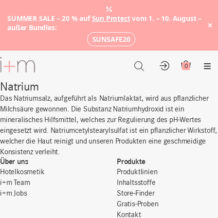
SUMMER SALE – 20 % auf
Sun Protect
vom 1. – 10. August –
×
außer Bundles:
SUNSAFE20
Zum
Hauptinhalt
0
Konto
Warenkor
Me
Natrium
Das Natriumsalz, aufgeführt als Natriumlaktat, wird aus pflanzlicher
Milchsäure gewonnen. Die Substanz Natriumhydroxid ist ein
mineralisches Hilfsmittel, welches zur Regulierung des pH-Wertes
eingesetzt wird. Natriumcetylstearylsulfat ist ein pflanzlicher Wirkstoff,
welcher die Haut reinigt und unseren Produkten eine geschmeidige
Konsistenz verleiht.
Über uns
Produkte
Hotelkosmetik
Produktlinien
i+m Team
Inhaltsstoffe
i+m Jobs
Store-Finder
Gratis-Proben
Kontakt