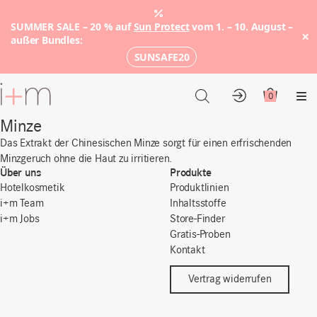
SUMMER SALE – 20 % auf
Sun Protect
vom 1. – 10. August –
×
außer Bundles:
SUNSAFE20
Zum
Hauptinhalt
0
Konto
Warenkor
Me
Minze
Das Extrakt der Chinesischen Minze sorgt für einen erfrischenden
Minzgeruch ohne die Haut zu irritieren.
Über uns
Produkte
Hotelkosmetik
Produktlinien
i+m Team
Inhaltsstoffe
i+m Jobs
Store-Finder
Gratis-Proben
Kontakt
Vertrag widerrufen