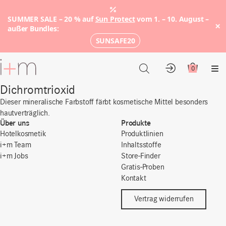
SUMMER SALE – 20 % auf
Sun Protect
vom 1. – 10. August –
×
außer Bundles:
SUNSAFE20
Zum
Hauptinhalt
0
Konto
Warenkor
Me
Dichromtrioxid
Dieser mineralische Farbstoff färbt kosmetische Mittel besonders
hautverträglich.
Über uns
Produkte
Hotelkosmetik
Produktlinien
i+m Team
Inhaltsstoffe
i+m Jobs
Store-Finder
Gratis-Proben
Kontakt
Vertrag widerrufen