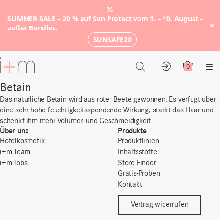
SUMMER SALE – 20 % auf
Sun Protect
vom 1. – 10. August –
×
außer Bundles:
SUNSAFE20
Zum
Hauptinhalt
0
Konto
Warenkor
Me
Betain
Das natürliche Betain wird aus roter Beete gewonnen. Es verfügt über
eine sehr hohe feuchtigkeitsspendende Wirkung, stärkt das Haar und
schenkt ihm mehr Volumen und Geschmeidigkeit.
Über uns
Produkte
Hotelkosmetik
Produktlinien
i+m Team
Inhaltsstoffe
i+m Jobs
Store-Finder
Gratis-Proben
Kontakt
Vertrag widerrufen