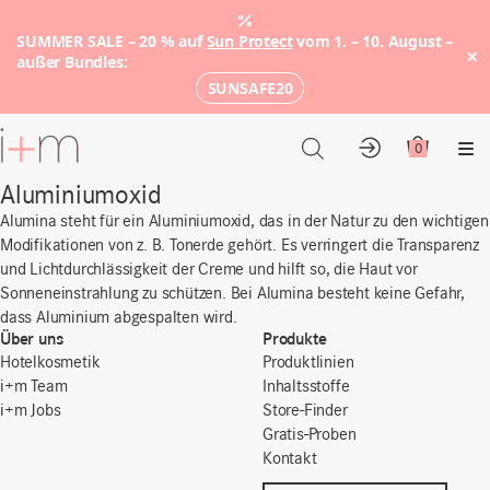
SUMMER SALE – 20 % auf
Sun Protect
vom 1. – 10. August –
×
außer Bundles:
SUNSAFE20
Zum
Hauptinhalt
0
Konto
Warenkor
Me
Aluminiumoxid
Alumina
steht
für ein Aluminiumoxid, das i
n der Natur zu den wichtigen
Modifikationen von z. B. Tonerde
gehört
.
Es
verringert die Transparenz
und Lichtdurchlässigkeit
der Creme und hilft so, die Haut vor
Sonneneinstrahlung zu schützen. Bei
Alumina
besteht
keine
Gefahr,
dass Aluminium abgespalten wird.
Über uns
Produkte
Hotelkosmetik
Produktlinien
i+m Team
Inhaltsstoffe
i+m Jobs
Store-Finder
Gratis-Proben
Kontakt