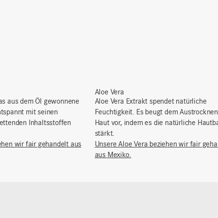
Aloe Vera
das aus dem Öl gewonnene
Aloe Vera Extrakt spendet natürliche
tspannt mit seinen
Feuchtigkeit. Es beugt dem Austrocknen
ettenden Inhaltsstoffen
Haut vor, indem es die natürliche Hautba
stärkt.
ehen wir fair gehandelt aus
Unsere Aloe Vera beziehen wir fair geha
aus Mexiko.