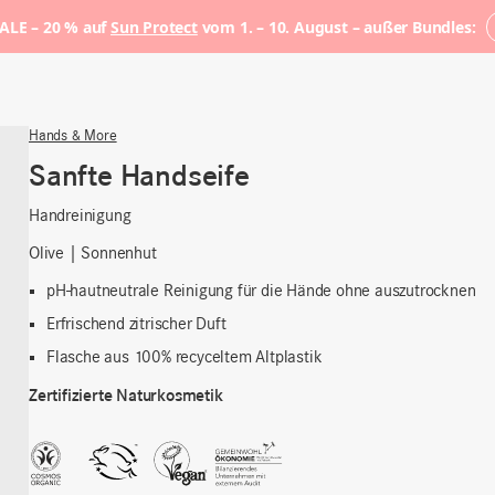
LE – 20 % auf
Sun Protect
vom 1. – 10. August – außer Bundles:
Hands & More
Sanfte Handseife
Handreinigung
Olive | Sonnenhut
pH-hautneutrale Reinigung für die Hände ohne auszutrocknen
Erfrischend zitrischer Duft
Flasche aus 100% recyceltem Altplastik
Zertifizierte Naturkosmetik