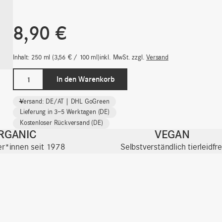
8,90
€
Inhalt: 250
ml
3,56
€
/
100
ml
inkl. MwSt.
zzgl.
Versand
Sanfte
In den Warenkorb
Handseife
|
-
+
Versand: DE/AT | DHL GoGreen
Hands
Lieferung in 3–5 Werktagen (DE)
&
Kostenloser Rückversand (DE)
More
RGANIC
VEGAN
Menge
ter*innen seit 1978
Selbstverständlich tierleidfre