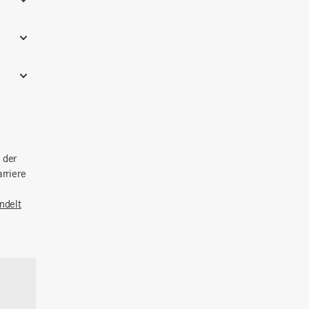
 der
rriere
ndelt