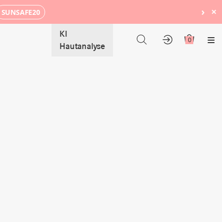
›
×
SUNSAFE20
KI
0
Me
Hautanalyse