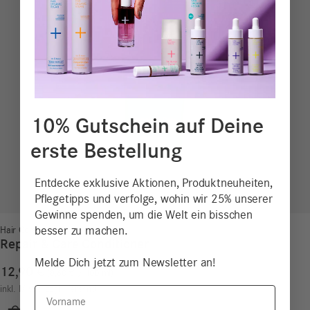
10% Gutschein auf Deine
erste Bestellung
Entdecke exklusive Aktionen, Produktneuheiten,
Pflegetipps und verfolge, wohin wir 25% unserer
Gewinne spenden, um die Welt ein bisschen
besser zu machen.
Hair Care
Repair & Care Conditioner
Melde Dich jetzt zum Newsletter an!
12,90
€
8,60
€
/
100
ml
Vorname
inkl. MwSt.
zzgl.
Versand