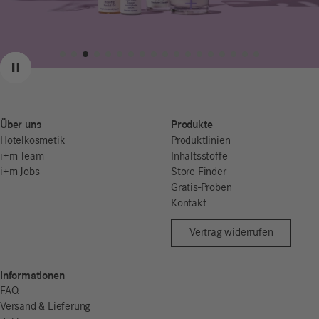
Zurück
Weiter
Pause
Über uns
Produkte
Hotelkosmetik
Produktlinien
i+m Team
Inhaltsstoffe
i+m Jobs
Store-Finder
Gratis-Proben
Kontakt
Vertrag widerrufen
Informationen
FAQ
Versand & Lieferung