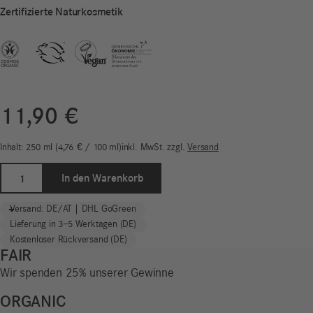
Zertifizierte Naturkosmetik
11,90
€
Inhalt: 250
ml
4,76
€
/
100
ml
inkl. MwSt.
zzgl.
Versand
Fresh
In den Warenkorb
Balance
Shampoo
-
+
Versand: DE/AT | DHL GoGreen
|
Lieferung in 3–5 Werktagen (DE)
Hair
Kostenloser Rückversand (DE)
Care
FAIR
Menge
Wir spenden 25% unserer Gewinne
ORGANIC