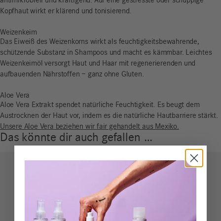
antimikrobiell und kräftigend. Auf eine gestresste oder schuppige
Kopfhaut wirkt er klärend und tonisierend.
Weizenkeim
Das Eiweiß des Weizenkorns wirkt als feuchtigkeitsbewahrende,
schützende Substanz in Shampoos und macht es kämmbar. Leichtes
Weizenkeimöl versorgt Haut und Haar mit regenerierenden und
aufbauenden Nährstoffen
–
ganz ohne Gluten.
Aloe Vera
Aloe Vera Extrakt spendet natürliche Feuchtigkeit. Es beugt dem
Austrocknen der Haut vor, indem es die natürliche Hautbarriere stärkt.
Unsere Aloe Vera beziehen wir fair gehandelt aus Mexiko.
Das könnte dir auch gefallen …