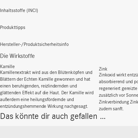
Inhaltsstoffe (INCI)
Produkttipps
Hersteller-/Produktsicherheitsinfo
Die Wirkstoffe
Kamille
Zink
Kamillenextrakt
wird
aus
den
Blütenköpfen
und
Zinkoxid wirkt ent
Blättern
der Echten Kamille
gewonnen
und hat
absorbierend und po
einen
beruhigenden
,
reizlindernden
und
regeneriert gereizte
glättenden
Effekt
auf die Haut. Der Kamille
wird
zusätzlich vor Sonn
außerdem
eine
heilungsfördernde
und
Zinkverbindung Zink
entzündungshemmende
Wirkung
nachgesagt
.
zudem sanft.
Das könnte dir auch gefallen …