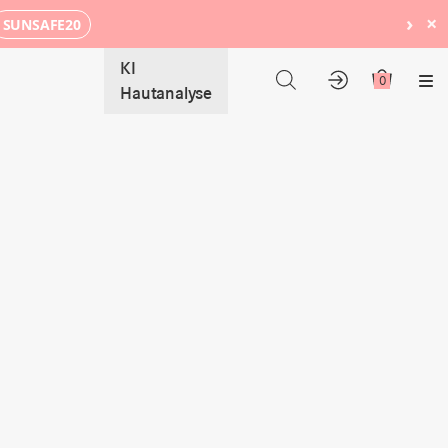
›
×
SUNSAFE20
KI
0
Me
Hautanalyse