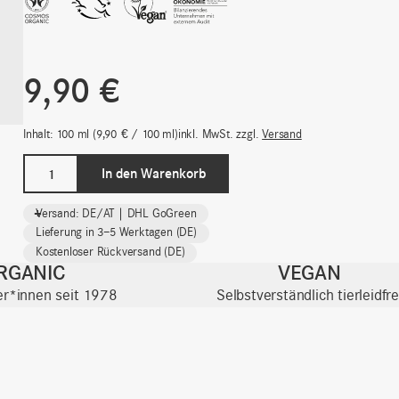
9,90
€
Inhalt: 100
ml
9,90
€
/
100
ml
inkl. MwSt.
zzgl.
Versand
Extra
In den Warenkorb
Strong
Deo
-
+
Versand: DE/AT | DHL GoGreen
Spray
Lieferung in 3–5 Werktagen (DE)
|
Kostenloser Rückversand (DE)
Deos
RGANIC
VEGAN
Menge
ter*innen seit 1978
Selbstverständlich tierleidfre