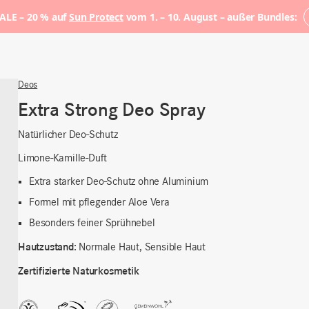
LE – 20 % auf
Sun Protect
vom 1. – 10. August – außer Bundles:
Deos
Extra Strong Deo Spray
Natürlicher Deo-Schutz
Limone-Kamille-Duft
Extra starker Deo-Schutz ohne Aluminium
Formel mit pflegender Aloe Vera
Besonders feiner Sprühnebel
Hautzustand:
Normale Haut, Sensible Haut
Zertifizierte Naturkosmetik