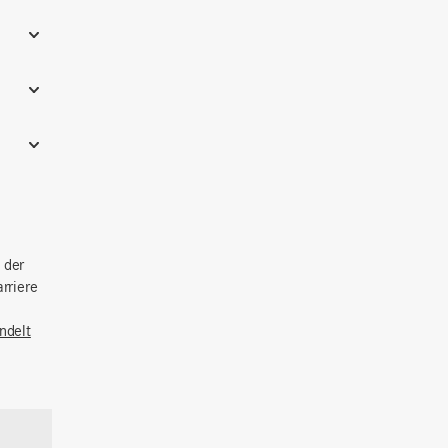
 der
rriere
ndelt