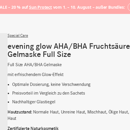
LE – 20 % auf
Sun Protect
vom 1. – 10. August – außer Bundles:
Special Care
evening glow AHA/BHA Fruchtsäure
Gelmaske Full Size
Full Size AHA/BHA Gelmaske
mit erfrischendem Glow-Effekt
Optimale Dosierung, keine Verschwendung
Preisvorteil im Vergleich zu den Sachets
Nachhaltiger Glastiegel
Hautzustand:
Normale Haut, Unreine Haut, Mischhaut, Ölige Haut,
Haut
Zertifizierte Naturkosmetik