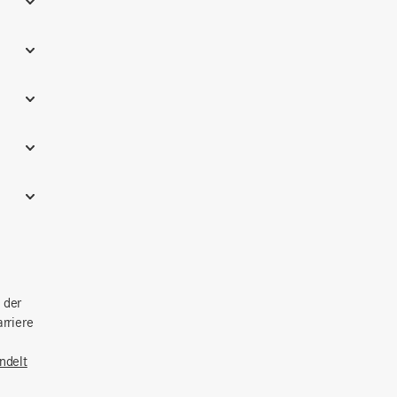
 der
rriere
ndelt