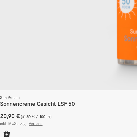
Sun Protect
Sonnencreme Gesicht LSF 50
20,90
€
41,80
€
/
100
ml
inkl. MwSt.
zzgl.
Versand