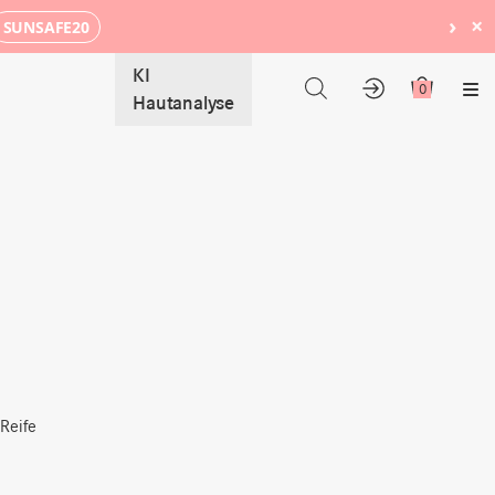
›
×
SUNSAFE20
KI
0
Me
Hautanalyse
 Reife