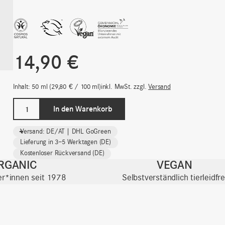
14,90
€
Inhalt: 50
ml
29,80
€
/
100
ml
inkl. MwSt.
zzgl.
Versand
evening
In den Warenkorb
glow
AHA/BHA
-
+
Versand: DE/AT | DHL GoGreen
Fruchtsäure
Lieferung in 3–5 Werktagen (DE)
Gelmaske
Kostenloser Rückversand (DE)
Full
RGANIC
VEGAN
Size
ter*innen seit 1978
Selbstverständlich tierleidfre
|
Special
Care
Menge