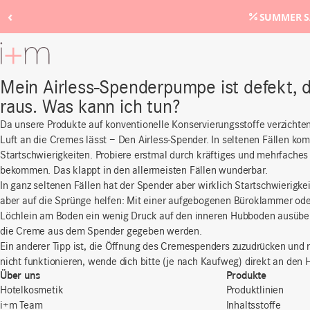
‹
SUMMER SA
Zum
Hauptinhalt
Mein Airless-Spenderpumpe ist defekt, 
raus. Was kann ich tun?
Da unsere Produkte auf konventionelle Konservierungsstoffe verzichte
Luft an die Cremes lässt – Den Airless-Spender. In seltenen Fällen k
Startschwierigkeiten. Probiere erstmal durch kräftiges und mehrfach
bekommen. Das klappt in den allermeisten Fällen wunderbar.
In ganz seltenen Fällen hat der Spender aber wirklich Startschwierigke
aber auf die Sprünge helfen: Mit einer aufgebogenen Büroklammer od
Löchlein am Boden ein wenig Druck auf den inneren Hubboden ausüb
die Creme aus dem Spender gegeben werden.
Ein anderer Tipp ist, die Öffnung des Cremespenders zuzudrücken und 
nicht funktionieren, wende dich bitte (je nach Kaufweg) direkt an den
Über uns
Produkte
Hotelkosmetik
Produktlinien
i+m Team
Inhaltsstoffe