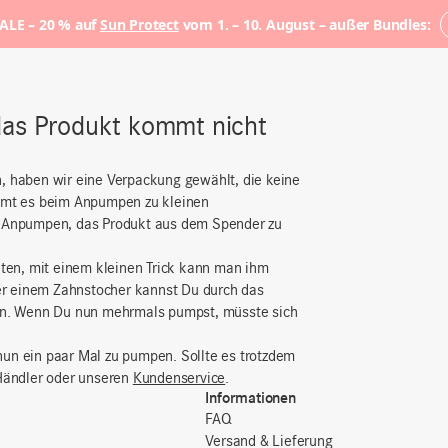
LE – 20 % auf
Sun Protect
vom 1. – 10. August – außer Bundles:
das Produkt kommt nicht
n, haben wir eine Verpackung gewählt, die keine
ommt es beim Anpumpen zu kleinen
es Anpumpen, das Produkt aus dem Spender zu
iten, mit einem kleinen Trick kann man ihm
er einem Zahnstocher kannst Du durch das
en. Wenn Du nun mehrmals pumpst, müsste sich
nun ein paar Mal zu pumpen. Sollte es trotzdem
 Händler oder unseren
Kundenservice
.
Informationen
FAQ
Versand & Lieferung