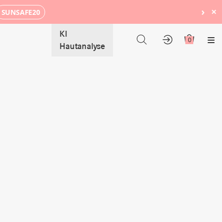
›
×
SUNSAFE20
KI
0
Me
Hautanalyse